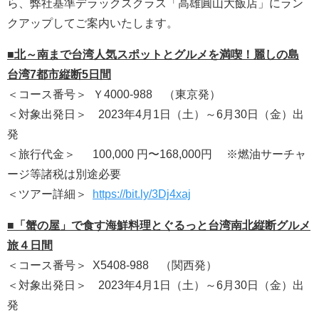
ら、弊社基準デラックスクラス「高雄圓山大飯店」にラン
クアップしてご案内いたします。
■北～南まで台湾人気スポットとグルメを満喫！麗しの島
台湾7都市縦断5日間
＜コース番号＞ Ｙ4000-988 （東京発）
＜対象出発日＞ 2023年4月1日（土）～6月30日（金）出
発
＜旅行代金＞ 100,000 円〜168,000円 ※燃油サーチャ
ージ等諸税は別途必要
＜ツアー詳細＞
https://bit.ly/3Dj4xaj
■「蟹の屋」で食す海鮮料理とぐるっと台湾南北縦断グルメ
旅４日間
＜コース番号＞ X5408-988 （関西発）
＜対象出発日＞ 2023年4月1日（土）～6月30日（金）出
発