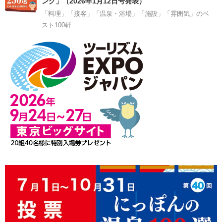
ング」（2026年1月12日号発表）
「料理」「接客」「温泉・浴場」「施設」「雰囲気」のベ
スト100軒