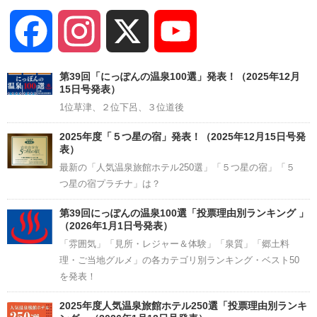
Facebook
Instagram
X
YouTube
Channel
第39回「にっぽんの温泉100選」発表！（2025年12月
15日号発表）
1位草津、２位下呂、３位道後
2025年度「５つ星の宿」発表！（2025年12月15日号発
表）
最新の「人気温泉旅館ホテル250選」「５つ星の宿」「５
つ星の宿プラチナ」は？
第39回にっぽんの温泉100選「投票理由別ランキング 」
（2026年1月1日号発表）
「雰囲気」「見所・レジャー＆体験」「泉質」「郷土料
理・ご当地グルメ」の各カテゴリ別ランキング・ベスト50
を発表！
2025年度人気温泉旅館ホテル250選「投票理由別ランキ