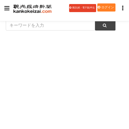
ログイン
購読(紙・電子版)申込