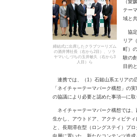
（愛媛
テー
域と
協定
リア
締結式に出席したクラブツーリズム
町）
の酒井博社長（右から2目）、ソラ
ヤマいしづちの玉井敏久（右から3
験の
人目）ら
目的
連携では、（1）石鎚山系エリアの広
「ネイチャーテーマパーク構想」の実
の協議により必要と認めた事項―に取
ネイチャーテーマパーク構想では、
生かし、アウトドア、アクティビティ
と、長期滞在型（ロングステイ）プロ
向層に置いた、新たなコンテンツ造成