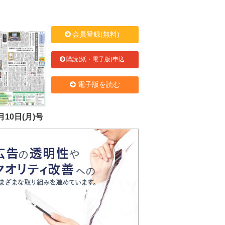
会員登録(無料)
購読(紙・電子版)申込
電子版を読む
月10日(月)号