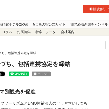
購読(紙・
泉旅館ホテル250選
5つ星の宿公式サイト
観光経済新聞チャンネル
コラム
お宿特集
特集・データ
会社案内
づち、包括連携協定を締結
づち、包括連携協定を締結
ト
マ別観光を促進
ブツーリズムとDMO候補法人のソラヤマいしづち