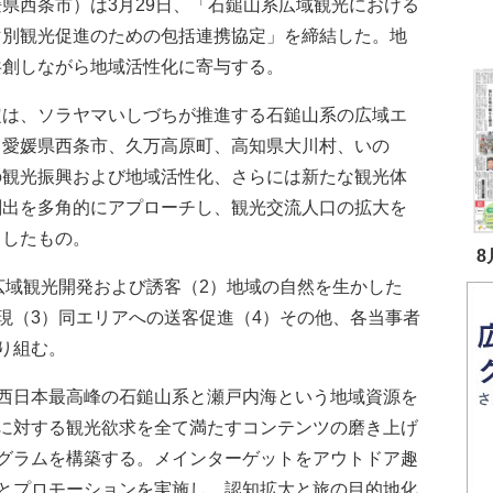
県西条市）は3月29日、「石鎚山系広域観光における
マ別観光促進のための包括連携協定」を締結した。地
共創しながら地域活性化に寄与する。
は、ソラヤマいしづちが推進する石鎚山系の広域エ
（愛媛県西条市、久万高原町、高知県大川村、いの
の観光振興および地域活性化、さらには新たな観光体
創出を多角的にアプローチし、観光交流人口の拡大を
としたもの。
8
域観光開発および誘客（2）地域の自然を生かした
現（3）同エリアへの送客促進（4）その他、各当事者
り組む。
西日本最高峰の石鎚山系と瀬戸内海という地域資源を
に対する観光欲求を全て満たすコンテンツの磨き上げ
グラムを構築する。メインターゲットをアウトドア趣
とプロモーションを実施し、認知拡大と旅の目的地化