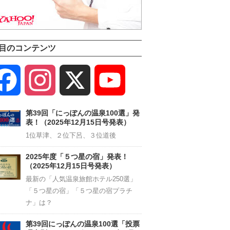
目のコンテンツ
Facebook
Instagram
X
YouTube
Channel
第39回「にっぽんの温泉100選」発
表！（2025年12月15日号発表）
1位草津、２位下呂、３位道後
2025年度「５つ星の宿」発表！
（2025年12月15日号発表）
最新の「人気温泉旅館ホテル250選」
「５つ星の宿」「５つ星の宿プラチ
ナ」は？
第39回にっぽんの温泉100選「投票