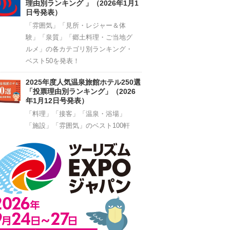
理由別ランキング 」（2026年1月1
日号発表）
「雰囲気」「見所・レジャー＆体
験」「泉質」「郷土料理・ご当地グ
ルメ」の各カテゴリ別ランキング・
ベスト50を発表！
2025年度人気温泉旅館ホテル250選
「投票理由別ランキング」（2026
年1月12日号発表）
「料理」「接客」「温泉・浴場」
「施設」「雰囲気」のベスト100軒