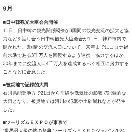
9月
■日中韓観光大臣会合開催
11日、日中韓の観光関係閣僚が3国間の観光交流の拡大と協
力などを話し合う日中韓観光大臣会合が11日、神戸市内で
開かれた。3国間の交流人口について、来年までにコロナ禍
前水準である3千万人を回復するよう連携・協力するほか、
30年までに交流人口4千万人を達成するべく相互に努力する
ことなどに合意した。
■被災地で記録的大雨
石川県能登地方で21日から前線や低気圧の影響で記録的な
大雨となり、被災地では河川の氾濫や土砂崩れなどが発生
した。
■ツーリズムＥＸＰＯが東京で
”世界最大級の旅の祭典”ツーリズムＥＸＰＯジャパン2024