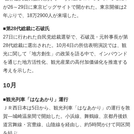
が26～29日に東京ビッグサイトで開かれた。東京開催は2
年ぶりで、18万2900人が来場した。
■第28代総裁に石破氏
27日に行われた自民党総裁選挙で、石破茂・元幹事長が第
28代総裁に選出された。10月4日の所信表明演説では、観
光に関して「地方創生」の政策を語る中で、インバウンド
を通じた地方活性化、観光産業の高付加価値化を推進する
考えを示した。
10月
■観光列車「はなあかり」運行
ＪＲ西日本は5日から、観光列車「はなあかり」の運行を敦
賀―城崎温泉間で開始した。小浜線、舞鶴線、京都丹後鉄
道宮舞線・宮豊線、山陰線を経由し、約5時間かけて同区間
を結ぶ。