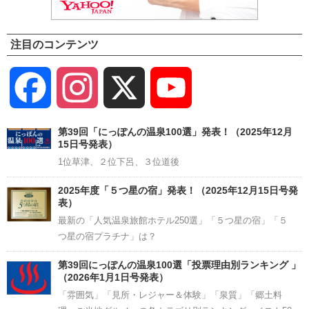
注目のコンテンツ
Facebook
Instagram
X
YouTube
Channel
第39回「にっぽんの温泉100選」発表！（2025年12月
15日号発表）
1位草津、２位下呂、３位道後
2025年度「５つ星の宿」発表！（2025年12月15日号発
表）
最新の「人気温泉旅館ホテル250選」「５つ星の宿」「５
つ星の宿プラチナ」は？
第39回にっぽんの温泉100選「投票理由別ランキング 」
（2026年1月1日号発表）
「雰囲気」「見所・レジャー＆体験」「泉質」「郷土料