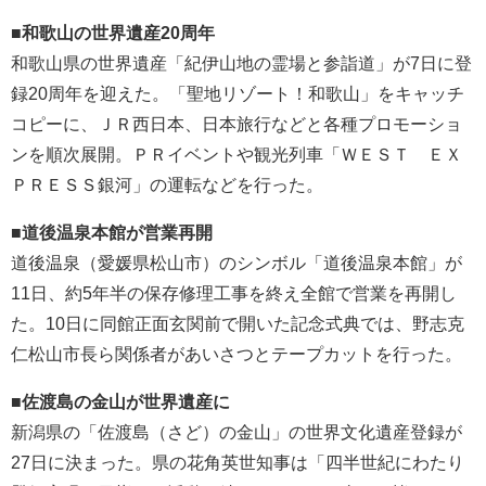
■和歌山の世界遺産20周年
和歌山県の世界遺産「紀伊山地の霊場と参詣道」が7日に登
録20周年を迎えた。「聖地リゾート！和歌山」をキャッチ
コピーに、ＪＲ西日本、日本旅行などと各種プロモーショ
ンを順次展開。ＰＲイベントや観光列車「ＷＥＳＴ ＥＸ
ＰＲＥＳＳ銀河」の運転などを行った。
■道後温泉本館が営業再開
道後温泉（愛媛県松山市）のシンボル「道後温泉本館」が
11日、約5年半の保存修理工事を終え全館で営業を再開し
た。10日に同館正面玄関前で開いた記念式典では、野志克
仁松山市長ら関係者があいさつとテープカットを行った。
■佐渡島の金山が世界遺産に
新潟県の「佐渡島（さど）の金山」の世界文化遺産登録が
27日に決まった。県の花角英世知事は「四半世紀にわたり