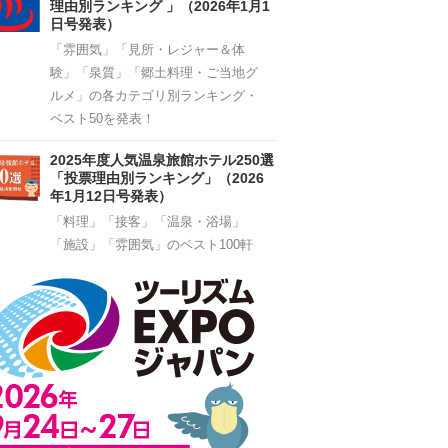
理由別ランキング 」（2026年1月1
日号発表）
「雰囲気」「見所・レジャー＆体
験」「泉質」「郷土料理・ご当地グ
ルメ」の各カテゴリ別ランキング・
ベスト50を発表！
2025年度人気温泉旅館ホテル250選
「投票理由別ランキング」（2026
年1月12日号発表）
「料理」「接客」「温泉・浴場」
「施設」「雰囲気」のベスト100軒