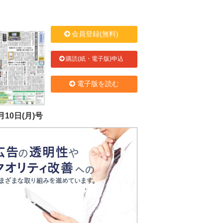
会員登録(無料)
購読(紙・電子版)申込
電子版を読む
月10日(月)号