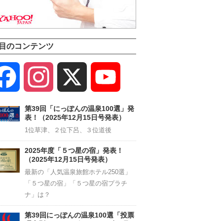
目のコンテンツ
Facebook
Instagram
X
YouTube
Channel
第39回「にっぽんの温泉100選」発
表！（2025年12月15日号発表）
1位草津、２位下呂、３位道後
2025年度「５つ星の宿」発表！
（2025年12月15日号発表）
最新の「人気温泉旅館ホテル250選」
「５つ星の宿」「５つ星の宿プラチ
ナ」は？
第39回にっぽんの温泉100選「投票