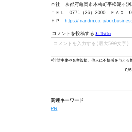
本社 京都府亀岡市本梅町平松泥ヶ渕
ＴＥＬ 0771（26）2000 ＦＡＸ 07
ＨＰ
https://mandm.co.jp/our.busines
関連キーワード
PR