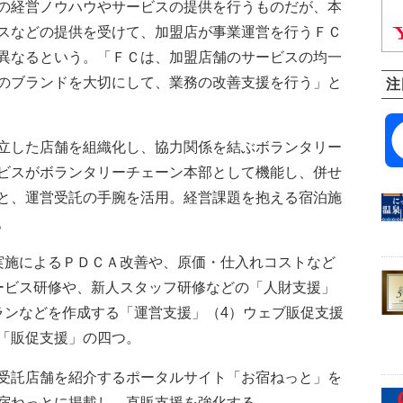
の経営ノウハウやサービスの提供を行うものだが、本
スなどの提供を受けて、加盟店が事業運営を行うＦＣ
異なるという。「ＦＣは、加盟店舗のサービスの均一
のブランドを大切にして、業務の改善支援を行う」と
注
立した店舗を組織化し、協力関係を結ぶボランタリー
ビスがボランタリーチェーン本部として機能し、併せ
と、運営受託の手腕を活用。経営課題を抱える宿泊施
。
施によるＰＤＣＡ改善や、原価・仕入れコストなど
ービス研修や、新人スタッフ研修などの「人財支援」
ランなどを作成する「運営支援」（4）ウェブ販促支援
「販促支援」の四つ。
受託店舗を紹介するポータルサイト「お宿ねっと」を
宿ねっとに掲載し、直販支援を強化する。