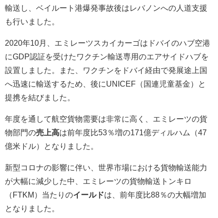
輸送し、ベイルート港爆発事故後はレバノンへの人道支援
も行いました。
2020年10月、エミレーツスカイカーゴはドバイのハブ空港
にGDP認証を受けたワクチン輸送専用のエアサイドハブを
設置しました。また、ワクチンをドバイ経由で発展途上国
へ迅速に輸送するため、後にUNICEF（国連児童基金）と
提携を結びました。
年度を通して航空貨物需要は非常に高く、エミレーツの貨
物部門の
売上高
は前年度比53％増の171億ディルハム（47
億米ドル）となりました。
新型コロナの影響に伴い、世界市場における貨物輸送能力
が大幅に減少した中、エミレーツの貨物輸送トンキロ
（FTKM）当たりの
イールド
は、前年度比88％の大幅増加
となりました。