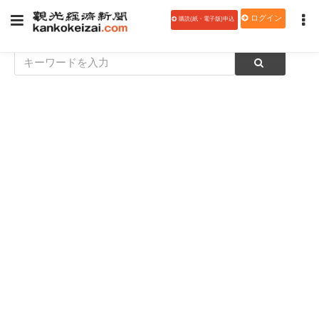
ログイン
購読(紙・電子版)申込