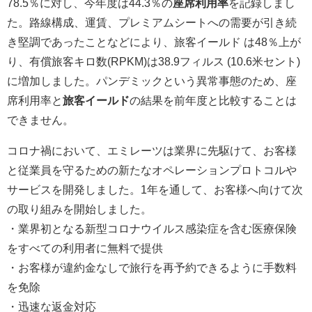
78.5％に対し、今年度は44.3％の
座席利用率
を記録しまし
た。路線構成、運賃、プレミアムシートへの需要が引き続
き堅調であったことなどにより、旅客イールド は48％上が
り、有償旅客キロ数(RPKM)は38.9フィルス (10.6米セント)
に増加しました。パンデミックという異常事態のため、座
席利用率と
旅客イールド
の結果を前年度と比較することは
できません。
コロナ禍において、エミレーツは業界に先駆けて、お客様
と従業員を守るための新たなオペレーションプロトコルや
サービスを開発しました。1年を通して、お客様へ向けて次
の取り組みを開始しました。
・業界初となる新型コロナウイルス感染症を含む医療保険
をすべての利用者に無料で提供
・お客様が違約金なしで旅行を再予約できるように手数料
を免除
・迅速な返金対応