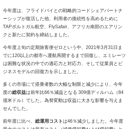
今年度は、フライドバイとの戦略的コードシェアパートナ
ーシップが復活した他、利用者の接続性を高めるために
TAPポルトガル航空、FlySafair、アフリカ南部のエアリン
クと新たに契約を締結しました。
今年度上旬の定期旅客便ゼロという中、2021年3月31日ま
でに120以上の都市へ運航再開するまで回復し、エミレーツ
は困難な状況の中での適応力と対応力、そして従業員とビ
ジネスモデルの回復力を示しました。
多くの市場にて搭乗者数の大幅な制限と減少により、今年
度の
総収益
は前年比66％減益となる 309億ディルハム（84
億米ドル）でした。為替変動は収益に大きな影響を与えま
せんでした。
前年度に比べ、
総運用コスト
は46％減少しました。今年度