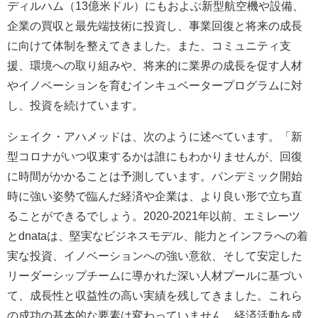
ディルハム（13億米ドル）にもおよぶ新型航空機や設備、
企業の買収と最先端技術に投資し、事業回復と将来の成長
に向けて体制を整えてきました。また、コミュニティ支
援、環境への取り組みや、将来的に業界の成長を促す人材
やイノベーションを育むインキュベータープログラムに対
し、投資を続けています。
シェイク・アハメッドは、次のように述べています。「新
型コロナがいつ収束するかは誰にもわかりませんが、回復
に時間がかかることは予測しています。パンデミック開始
時に強い姿勢で臨んだ経済や企業は、より良い形で立ち直
ることができるでしょう。2020-2021年以前、エミレーツ
とdnataは、堅実なビジネスモデル、能力とインフラへの着
実な投資、イノベーションへの強い意欲、そして安定した
リーダーシップチームに導かれた深い人材プールに基づい
て、成長性と収益性の高い実績を残してきました。これら
の成功の基本的な要素は変わっていません。経済活動を成