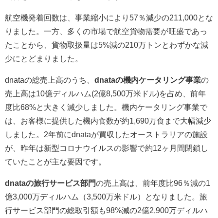
航空機発着回数は、事業縮小により57％減少の211,000とな
りました。一方、多くの市場で航空貨物需要が旺盛であっ
たことから、貨物取扱量は5%減の210万トンとわずかな減
少にとどまりました。
dnataの総売上高のうち、
dnataの機内ケータリング事業
の
売上高は10億ディルハム(2億8,500万米ドル)を占め、前年
度比68%と大きく減少しました。機内ケータリング事業で
は、お客様に提供した機内食数が約1,690万食まで大幅減少
しました。2年前にdnataが買収したオーストラリアの施設
が、昨年は新型コロナウイルスの影響で約12ヶ月間閉鎖し
ていたことが主な要因です。
dnataの旅行サービス部門
の売上高は、前年度比96％減の1
億3,000万ディルハム（3,500万米ドル）となりました。旅
行サービス部門の総取引額も98%減の2億2,900万ディルハ