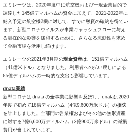
エミレーツは、2020年度中に航空機および一般企業目的で
調達した145億ディルハムの資金に加えて、2021-2022年に
納入予定の航空機2機に対して、すでに融資の確約を得てい
ます。新型コロナウイルスが事業キャッシュフローに与え
る潜在的な影響を緩和するために、さらなる流動性を求め
て金融市場を活用し続けます。
エミレーツの2021年3月期の
現金資産
は、151億ディルハム
（41億米ドル）となりました。利用者への払い戻しによる
85億ディルハムの一時的な支出も影響しています。
dnata業績
新型コロナは dnata の全事業に影響を及ぼし、dnataは2020
年度で初めて18億ディルハム（4億9,600万米ドル）の
損失
を計上しました。全部門の営業権およびその他の無形資産
に対する7億6,600万ディルハム（2億900万米ドル）の減損
費用が含まれています。