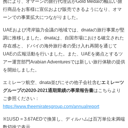
携により、オマーンの旅行代理店がGold Medalの幅広い旅
行商品をお客様に宣伝および販売できるようになり、オマ
ーンでの事業拡大につながりました。
UAEおよび湾岸協力会議の地域では、dnataの旅行事業が堅
調に推移しました。dnataは、自国市場における確立された
存在感と、ドバイの海外旅行者の受け入れ再開を通じて
UAEの広報活動を行いました。また、UAEを拠点とするツ
アー運営部門Arabian Adventuresでは新しい旅行体験の提供
を開始しました。
エミレーツ航空、dnata並びにその他子会社含む
エミレーツ
グループの2020-2021通期業績の事業報告書
はこちらより
ご参照ください：
https://www.theemiratesgroup.com/annualreport
※1USD = 3.67AEDで換算し、ディルハムは百万単位未満端
数切捨で表示。