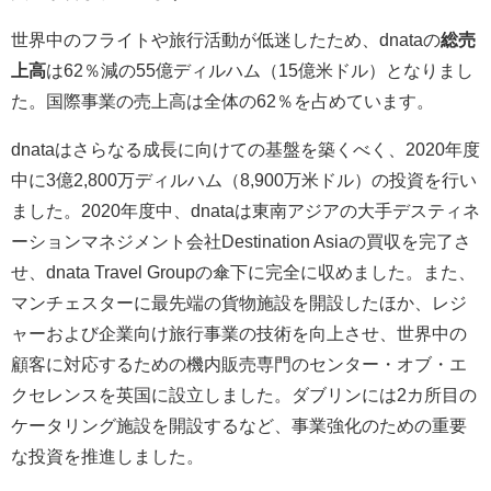
世界中のフライトや旅行活動が低迷したため、dnataの
総売
上高
は62％減の55億ディルハム（15億米ドル）となりまし
た。国際事業の売上高は全体の62％を占めています。
dnataはさらなる成長に向けての基盤を築くべく、2020年度
中に3億2,800万ディルハム（8,900万米ドル）の投資を行い
ました。2020年度中、dnataは東南アジアの大手デスティネ
ーションマネジメント会社Destination Asiaの買収を完了さ
せ、dnata Travel Groupの傘下に完全に収めました。また、
マンチェスターに最先端の貨物施設を開設したほか、レジ
ャーおよび企業向け旅行事業の技術を向上させ、世界中の
顧客に対応するための機内販売専門のセンター・オブ・エ
クセレンスを英国に設立しました。ダブリンには2カ所目の
ケータリング施設を開設するなど、事業強化のための重要
な投資を推進しました。