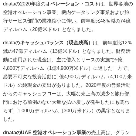
dnataの2020年度の
オペレーション・コスト
は、世界各地の
空港オペレーション事業、機内ケータリング事業および旅
行サービス部門の業務縮小に伴い、前年度比48％減の74億
ディルハム（20億米ドル）となりました。
dnataの
キャッシュバランス（現金残高）
は、前年度比12％
減の47億ディルハム（13億米ドル）となりました。財務活
動に使用された現金は、主に借入とリースの実施で5億
4,800万ディルハム（1億4,900万米ドル）に達した一方で、
必要不可欠な投資活動に1億4,900万ディルハム（4,100万米
ドル）の純現金の支出がありました。2020年度の営業活動
からのキャッシュフローは、大幅な売上高の減少と旅行部
門における前例のない大量な払い戻しが発生したにも関わ
らず、1,000万ディルハム（300万米ドル）の黒字となりま
した。
dnataのUAE 空港オペレーション事業
の売上高は、グラン