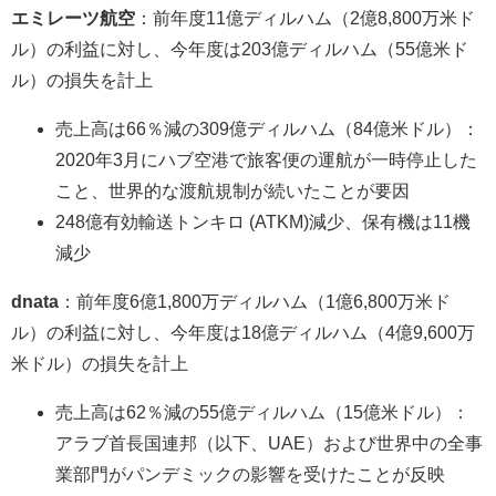
エミレーツ航空
：前年度11億ディルハム（2億8,800万米ド
ル）の利益に対し、今年度は203億ディルハム（55億米ド
ル）の損失を計上
売上高は66％減の309億ディルハム（84億米ドル）：
2020年3月にハブ空港で旅客便の運航が一時停止した
こと、世界的な渡航規制が続いたことが要因
248億有効輸送トンキロ (ATKM)減少、保有機は11機
減少
dnata
：前年度6億1,800万ディルハム（1億6,800万米ド
ル）の利益に対し、今年度は18億ディルハム（4億9,600万
米ドル）の損失を計上
売上高は62％減の55億ディルハム（15億米ドル）：
アラブ首長国連邦（以下、UAE）および世界中の全事
業部門がパンデミックの影響を受けたことが反映