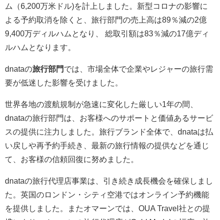
ム（6,200万米ドル)を計上しました。新型コロナの影響に
よる予約取消を除くと、旅行部門の売上高は89％減の2億
9,400万ディルハムとなり、 総取引額は83％減の17億ディ
ルハムとなります。
dnataの
旅行部門
では、市場全体で企業やレジャーの旅行需
要が低迷した影響を受けました。
世界各地の渡航規制が急速に変化した厳しい1年の間、
dnataの旅行部門は、お客様へのサポートと価値あるサービ
スの提供に注力しました。旅行ブランド全体で、dnataは払
い戻しや再予約手続き、最新の旅行情報の提供などを通じ
て、お客様の信頼回復に努めました。
dnataの旅行代理店事業は、引き続き成長機会を確保しまし
た。英国のロンドン・シティ空港ではオンライン予約機能
を提供しました。またオマーンでは、OUA Travel社との提