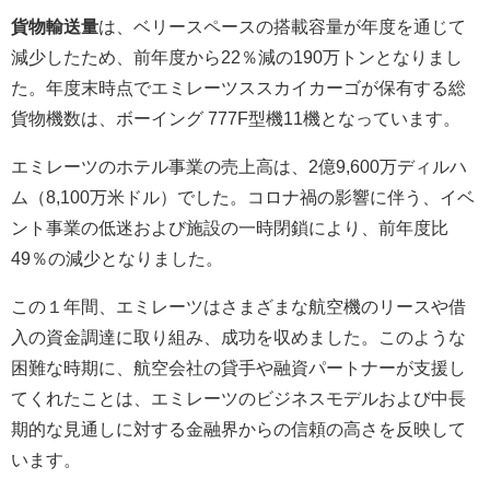
貨物輸送量
は、ベリースペースの搭載容量が年度を通じて
減少したため、前年度から22％減の190万トンとなりまし
た。年度末時点でエミレーツススカイカーゴが保有する総
貨物機数は、ボーイング 777F型機11機となっています。
エミレーツのホテル事業の売上高は、2億9,600万ディルハ
ム（8,100万米ドル）でした。コロナ禍の影響に伴う、イベ
ント事業の低迷および施設の一時閉鎖により、前年度比
49％の減少となりました。
この１年間、エミレーツはさまざまな航空機のリースや借
入の資金調達に取り組み、成功を収めました。このような
困難な時期に、航空会社の貸手や融資パートナーが支援し
てくれたことは、エミレーツのビジネスモデルおよび中長
期的な見通しに対する金融界からの信頼の高さを反映して
います。