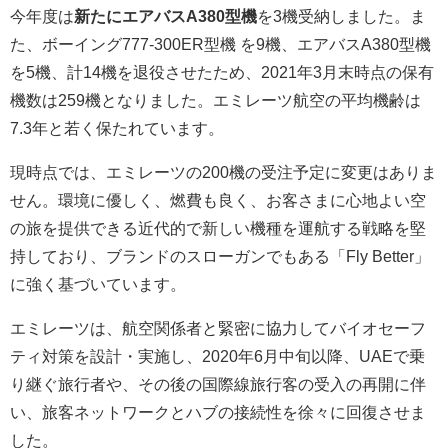
今年度は
新たにエアバスA380型機
を3機受納しました。ま
た、ボーイング777-300ER型機 を9機、エアバスA380型機
を5機、計14機を退役させたため、2021年3月末時点の保有
機数は259機となりました。エミレーツ航空の平均機齢は
7.3年と若く保たれています。
現時点では、エミレーツの200機の受注予定に変更はありま
せん。環境に優しく、燃費も良く、お客さまに心地よい空
の旅を提供できる近代的で新しい機種を運航する戦略を堅
持しており、ブランドのスローガンでもある「Fly Better」
に強く基づいています。
エミレーツは、航空関係者と緊密に協力してバイオセーフ
ティ対策を設計・実施し、2020年6月中旬以降、UAEで乗
り継ぐ旅行者や、その後の国際線旅行客の受入の再開に伴
い、旅客ネットワークとハブの接続性を徐々に回復させま
した。