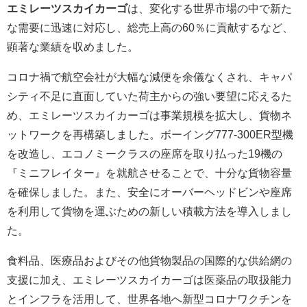
エミレーツスカイカーゴ
は、変化する世界市場の中で新た
な需要に迅速に対応し、総売上高の60％に貢献するなど、
顕著な業績を収めました。
コロナ禍で航空会社が大幅な減便を余儀なくされ、キャパ
シティ不足に直面していた荷主からの強い要望に応えるた
め、エミレーツスカイカーゴは事業規模を拡大し、貨物ネ
ットワークを再構築しました。ボーイング777-300ER型機
を改造し、エコノミークラスの座席を取り払った19機の
『ミニフレイター』を就航させることで、十分な貨物容量
を確保しました。また、安全にオーバーヘッドビンや座席
を利用して貨物を運ぶための新しい積載方法を導入しまし
た。
食料品、医療品およびその他貨物製品の国際的な供給網の
支援に加え、エミレーツスカイカーゴは医薬品の取扱能力
とインフラを活用して、世界各地へ新型コロナワクチンを