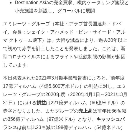
Destination Asiaの完全買収、機内ケータリング施設と
小売施設を新設し、グローバルに展開
エミレーツ・グループ（本社：アラブ首長国連邦・ドバ
イ、会長：シェイク・アハメッド・ビン・サイード・アル
マ クトゥーム殿下）は、大幅な減益により、過去30年以上
で初めて赤字を計上したことを発表しました。これは、新
型コロナウイルスによるフライトや渡航制限の影響が起因
しています。
本日発表された2021年3月期事業報告書によると、前年度
17億ディルハム（4億5,600万米ドル）の利益に対し、エミ
レーツ・グループの2020年度（2020年4月1日～2021年3月
31日）における
損益
は221億ディルハム（60億米ドル）の
赤字となりました。またグループの
売上高
は前年比66％減
の356億ディルハム（97億米ドル）となり、
キャッシュバ
ランス
は前年比23％減の198億ディルハム（54億米ドル）