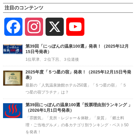
注目のコンテンツ
Facebook
Instagram
X
YouTube
Channel
第39回「にっぽんの温泉100選」発表！（2025年12月
15日号発表）
1位草津、２位下呂、３位道後
2025年度「５つ星の宿」発表！（2025年12月15日号発
表）
最新の「人気温泉旅館ホテル250選」「５つ星の宿」「５
つ星の宿プラチナ」は？
第39回にっぽんの温泉100選「投票理由別ランキング 」
（2026年1月1日号発表）
「雰囲気」「見所・レジャー＆体験」「泉質」「郷土料
理・ご当地グルメ」の各カテゴリ別ランキング・ベスト50
を発表！