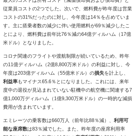
最大のコストは所有コスト（減価償却費および償却費）と
従業員コストの2つでした。次いで、燃料費が昨年度は営業
コストの31%だったのに対し、今年度は14％を占めていま
す。主に搭乗者数の減少に伴い使用燃料が69％減少したこ
とにより、燃料費は前年比76％減の64億ディルハム（17億
米ドル）となりました。
コロナ関連のフライトや渡航制限が続いているため、昨年
の11億ディルハム（2億8,800万米ドル）の利益に対し、今
年度は203億ディルハム（55億米ドル）の
損失
を計上し、
利益率
もマイナス65.6％とになりました。これには、来年
度中の退役が見込まれていない駐機中の航空機に関連する7
億1,000万ディルハム（1億9,300万米ドル）の一時的な減損
費用が含まれています。
エミレーツの乗客数は660万人（前年比88％減）、
利用可
能な座席数
は83％減でした。また、昨年度の座席利用率