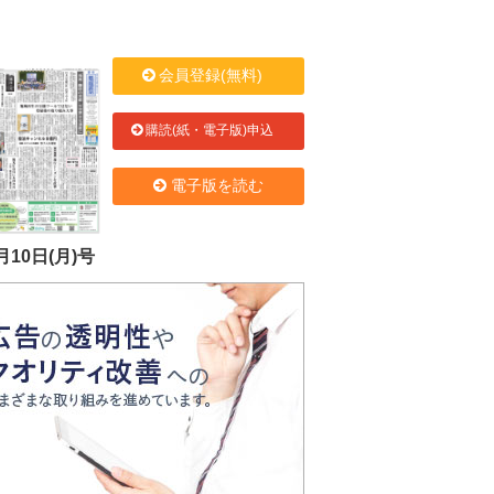
会員登録(無料)
購読(紙・電子版)申込
電子版を読む
月10日(月)号