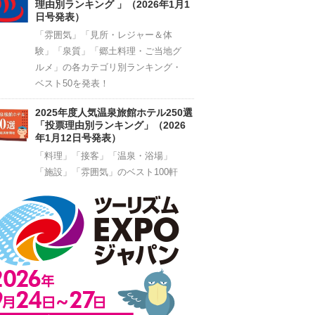
理由別ランキング 」（2026年1月1
日号発表）
「雰囲気」「見所・レジャー＆体
験」「泉質」「郷土料理・ご当地グ
ルメ」の各カテゴリ別ランキング・
ベスト50を発表！
2025年度人気温泉旅館ホテル250選
「投票理由別ランキング」（2026
年1月12日号発表）
「料理」「接客」「温泉・浴場」
「施設」「雰囲気」のベスト100軒