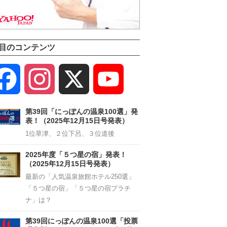
目のコンテンツ
Facebook
Instagram
X
YouTube
Channel
第39回「にっぽんの温泉100選」発
表！（2025年12月15日号発表）
1位草津、２位下呂、３位道後
2025年度「５つ星の宿」発表！
（2025年12月15日号発表）
最新の「人気温泉旅館ホテル250選」
「５つ星の宿」「５つ星の宿プラチ
ナ」は？
第39回にっぽんの温泉100選「投票