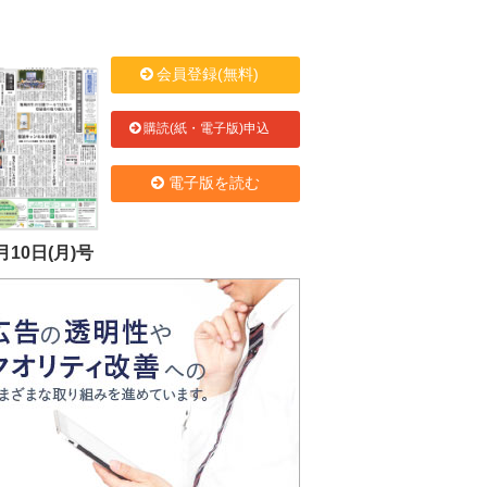
会員登録(無料)
購読(紙・電子版)申込
電子版を読む
月10日(月)号