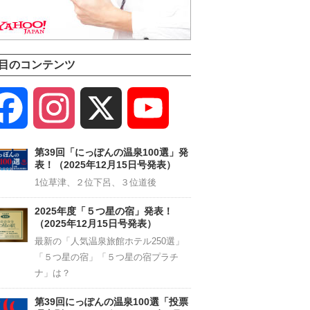
目のコンテンツ
Facebook
Instagram
X
YouTube
Channel
第39回「にっぽんの温泉100選」発
表！（2025年12月15日号発表）
1位草津、２位下呂、３位道後
2025年度「５つ星の宿」発表！
（2025年12月15日号発表）
最新の「人気温泉旅館ホテル250選」
「５つ星の宿」「５つ星の宿プラチ
ナ」は？
第39回にっぽんの温泉100選「投票