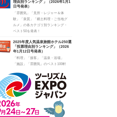
理由別ランキング 」（2026年1月1
日号発表）
「雰囲気」「見所・レジャー＆体
験」「泉質」「郷土料理・ご当地グ
ルメ」の各カテゴリ別ランキング・
ベスト50を発表！
2025年度人気温泉旅館ホテル250選
「投票理由別ランキング」（2026
年1月12日号発表）
「料理」「接客」「温泉・浴場」
「施設」「雰囲気」のベスト100軒