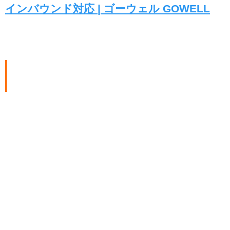
インバウンド対応 | ゴーウェル GOWELL
ゴーウェルとは
日本とアジアをつないで人々を幸せ
に
ゴーウェルグループは「日本とアジアをつないで人々を幸
せに」という理念のもと、「グローバル人財事業」「アジ
ア語通訳翻訳事業」「アジア語スクール事業」の３つの領
域のサービスを展開しています。
近年は日本初の外国人向け就職相談スペース
「GOWELLTOWN銀座」を開設し、地方銀行18行とも提携
し、地方企業の東京での高度外国人材採用を推進するな
ど、様々なプロジェクトも推進しています。