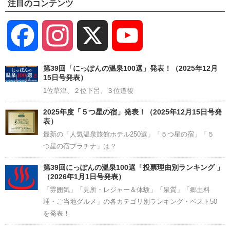
注目のコンテンツ
Facebook
Instagram
X
YouTube
Channel
第39回「にっぽんの温泉100選」発表！（2025年12月
15日号発表）
1位草津、２位下呂、３位道後
2025年度「５つ星の宿」発表！（2025年12月15日号発
表）
最新の「人気温泉旅館ホテル250選」「５つ星の宿」「５
つ星の宿プラチナ」は？
第39回にっぽんの温泉100選「投票理由別ランキング 」
（2026年1月1日号発表）
「雰囲気」「見所・レジャー＆体験」「泉質」「郷土料
理・ご当地グルメ」の各カテゴリ別ランキング・ベスト50
を発表！