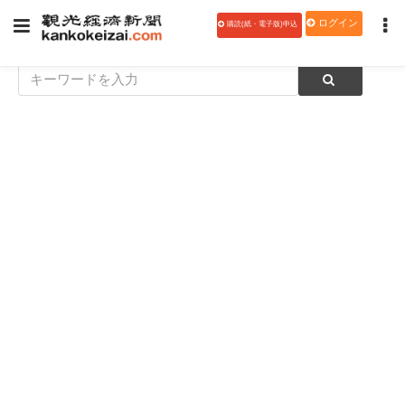
ログイン
購読(紙・電子版)申込