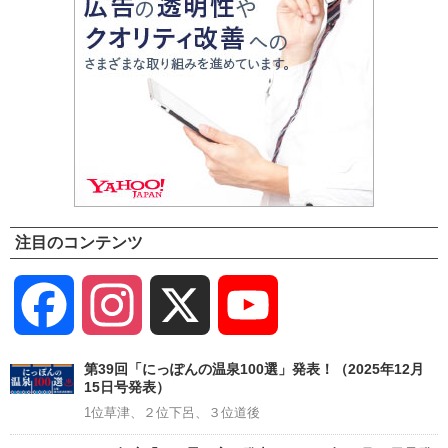
注目のコンテンツ
Facebook
Instagram
X
YouTube
Channel
第39回「にっぽんの温泉100選」発表！（2025年12月
15日号発表）
1位草津、２位下呂、３位道後