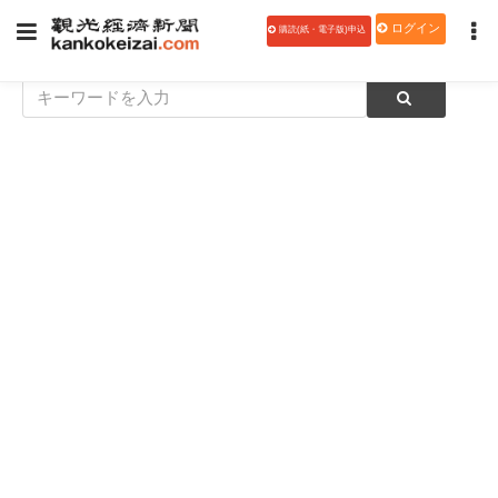
ログイン
購読(紙・電子版)申込