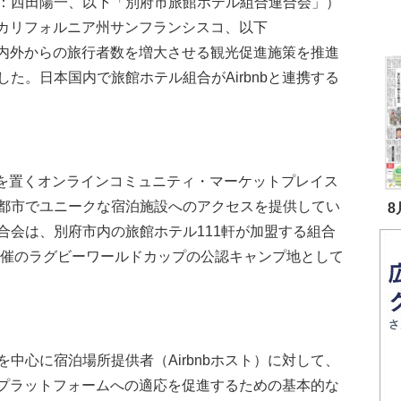
：西田陽一、以下「別府市旅館ホテル組合連合会」）
：米国カリフォルニア州サンフランシスコ、以下
本国内外からの旅行者数を増大させる観光促進施策を推進
た。日本国内で旅館ホテル組合がAirbnbと連携する
拠を置くオンラインコミュニティ・マーケットプレイス
以上の都市でユニークな宿泊施設へのアクセスを提供してい
8
合会は、別府市内の旅館ホテル111軒が加盟する組合
年開催のラグビーワールドカップの公認キャンプ地として
心に宿泊場所提供者（Airbnbホスト）に対して、
ト・プラットフォームへの適応を促進するための基本的な