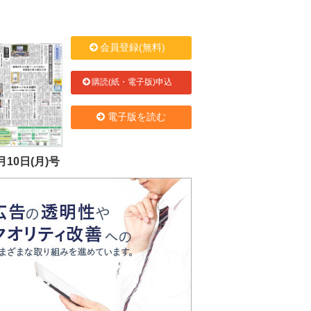
会員登録(無料)
購読(紙・電子版)申込
電子版を読む
月10日(月)号