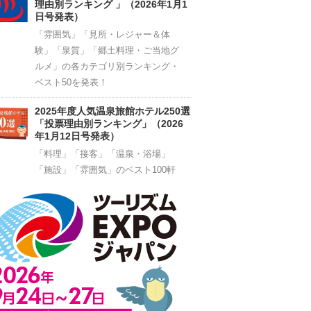
理由別ランキング 」（2026年1月1
日号発表）
「雰囲気」「見所・レジャー＆体
験」「泉質」「郷土料理・ご当地グ
ルメ」の各カテゴリ別ランキング・
ベスト50を発表！
2025年度人気温泉旅館ホテル250選
「投票理由別ランキング」（2026
年1月12日号発表）
「料理」「接客」「温泉・浴場」
「施設」「雰囲気」のベスト100軒