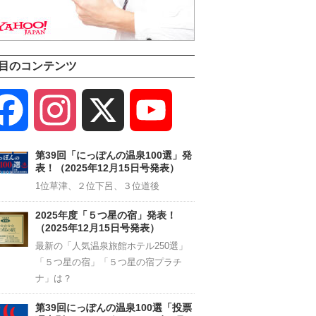
目のコンテンツ
Facebook
Instagram
X
YouTube
Channel
第39回「にっぽんの温泉100選」発
表！（2025年12月15日号発表）
1位草津、２位下呂、３位道後
2025年度「５つ星の宿」発表！
（2025年12月15日号発表）
最新の「人気温泉旅館ホテル250選」
「５つ星の宿」「５つ星の宿プラチ
ナ」は？
第39回にっぽんの温泉100選「投票