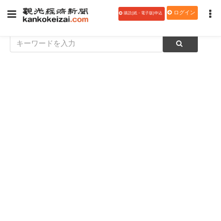
ログイン
購読(紙・電子版)申込