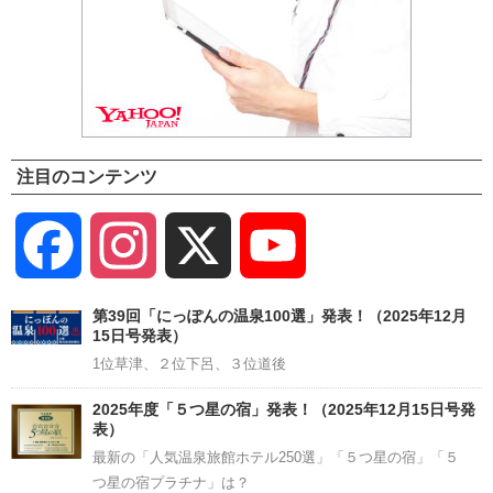
注目のコンテンツ
Facebook
Instagram
X
YouTube
Channel
第39回「にっぽんの温泉100選」発表！（2025年12月
15日号発表）
1位草津、２位下呂、３位道後
2025年度「５つ星の宿」発表！（2025年12月15日号発
表）
最新の「人気温泉旅館ホテル250選」「５つ星の宿」「５
つ星の宿プラチナ」は？