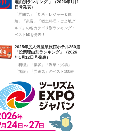
理由別ランキング 」（2026年1月1
日号発表）
「雰囲気」「見所・レジャー＆体
験」「泉質」「郷土料理・ご当地グ
ルメ」の各カテゴリ別ランキング・
ベスト50を発表！
2025年度人気温泉旅館ホテル250選
「投票理由別ランキング」（2026
年1月12日号発表）
「料理」「接客」「温泉・浴場」
「施設」「雰囲気」のベスト100軒