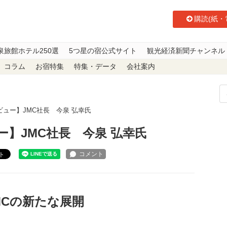
購読(紙・
泉旅館ホテル250選
5つ星の宿公式サイト
観光経済新聞チャンネル
コラム
お宿特集
特集・データ
会社案内
ュー】JMC社長 今泉 弘幸氏
】JMC社長 今泉 弘幸氏
ト
MCの新たな展開