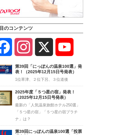
目のコンテンツ
Facebook
Instagram
X
YouTube
Channel
第39回「にっぽんの温泉100選」発
表！（2025年12月15日号発表）
1位草津、２位下呂、３位道後
2025年度「５つ星の宿」発表！
（2025年12月15日号発表）
最新の「人気温泉旅館ホテル250選」
「５つ星の宿」「５つ星の宿プラチ
ナ」は？
第39回にっぽんの温泉100選「投票