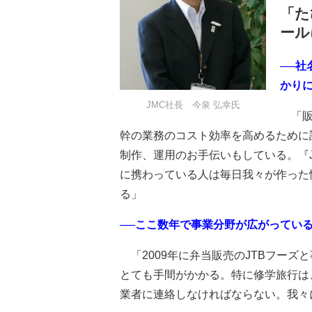
「た
ール
──社
かり
JMC社長 今泉 弘幸氏
「販
幹の業務のコスト効率を高めるために
制作、運用のお手伝いもしている。『J
に携わっている人は毎日我々が作った
る」
──ここ数年で事業分野が広がってい
「2009年に弁当販売のJTBフーズ
とても手間がかかる。特に修学旅行は
業者に連絡しなければならない。我々