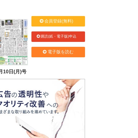
会員登録(無料)
購読(紙・電子版)申込
電子版を読む
月10日(月)号