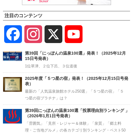
注目のコンテンツ
Facebook
Instagram
X
YouTube
Channel
第39回「にっぽんの温泉100選」発表！（2025年12月
15日号発表）
1位草津、２位下呂、３位道後
2025年度「５つ星の宿」発表！（2025年12月15日号発
表）
最新の「人気温泉旅館ホテル250選」「５つ星の宿」「５
つ星の宿プラチナ」は？
第39回にっぽんの温泉100選「投票理由別ランキング 」
（2026年1月1日号発表）
「雰囲気」「見所・レジャー＆体験」「泉質」「郷土料
理・ご当地グルメ」の各カテゴリ別ランキング・ベスト50