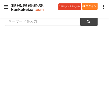
ログイン
購読(紙・電子版)申込