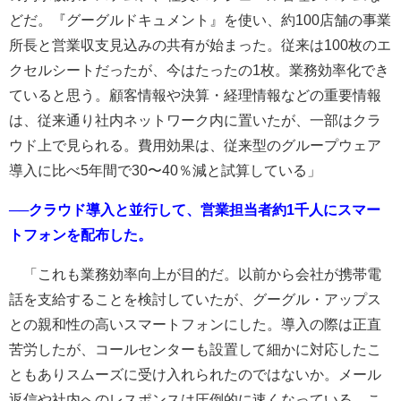
どだ。『グーグルドキュメント』を使い、約100店舗の事業
所長と営業収支見込みの共有が始まった。従来は100枚のエ
クセルシートだったが、今はたったの1枚。業務効率化でき
ていると思う。顧客情報や決算・経理情報などの重要情報
は、従来通り社内ネットワーク内に置いたが、一部はクラ
ウド上で見られる。費用効果は、従来型のグループウェア
導入に比べ5年間で30〜40％減と試算している」
──クラウド導入と並行して、営業担当者約1千人にスマー
トフォンを配布した。
「これも業務効率向上が目的だ。以前から会社が携帯電
話を支給することを検討していたが、グーグル・アップス
との親和性の高いスマートフォンにした。導入の際は正直
苦労したが、コールセンターも設置して細かに対応したこ
ともありスムーズに受け入れられたのではないか。メール
返信や社内へのレスポンスは圧倒的に速くなっている。こ