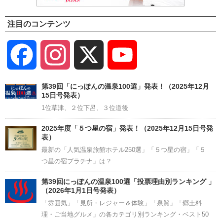
注目のコンテンツ
Facebook
Instagram
X
YouTube
Channel
第39回「にっぽんの温泉100選」発表！（2025年12月
15日号発表）
1位草津、２位下呂、３位道後
2025年度「５つ星の宿」発表！（2025年12月15日号発
表）
最新の「人気温泉旅館ホテル250選」「５つ星の宿」「５
つ星の宿プラチナ」は？
第39回にっぽんの温泉100選「投票理由別ランキング 」
（2026年1月1日号発表）
「雰囲気」「見所・レジャー＆体験」「泉質」「郷土料
理・ご当地グルメ」の各カテゴリ別ランキング・ベスト50