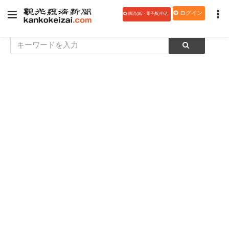
ログイン
購読(紙・電子版)申込