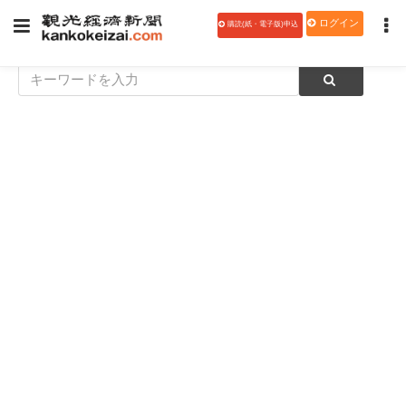
ログイン
購読(紙・電子版)申込