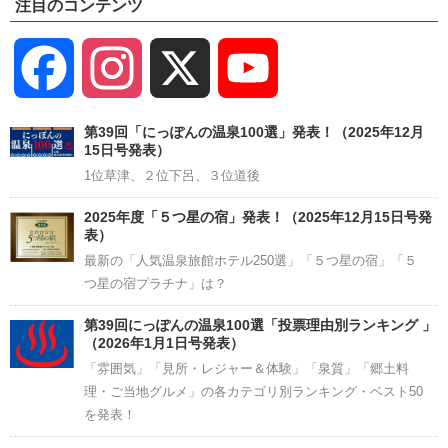
注目のコンテンツ
Facebook
Instagram
X
YouTube
Channel
第39回「にっぽんの温泉100選」発表！（2025年12月
15日号発表）
1位草津、２位下呂、３位道後
2025年度「５つ星の宿」発表！（2025年12月15日号発
表）
最新の「人気温泉旅館ホテル250選」「５つ星の宿」「５
つ星の宿プラチナ」は？
第39回にっぽんの温泉100選「投票理由別ランキング 」
（2026年1月1日号発表）
「雰囲気」「見所・レジャー＆体験」「泉質」「郷土料
理・ご当地グルメ」の各カテゴリ別ランキング・ベスト50
を発表！