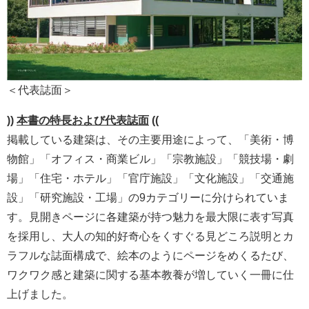
＜代表誌面＞
))
本書の特長および代表誌面
((
掲載している建築は、その主要用途によって、「美術・博
物館」「オフィス・商業ビル」「宗教施設」「競技場・劇
場」「住宅・ホテル」「官庁施設」「文化施設」「交通施
設」「研究施設・工場」の9カテゴリーに分けられていま
す。見開きページに各建築が持つ魅力を最大限に表す写真
を採用し、大人の知的好奇心をくすぐる見どころ説明とカ
ラフルな誌面構成で、絵本のようにページをめくるたび、
ワクワク感と建築に関する基本教養が増していく一冊に仕
上げました。