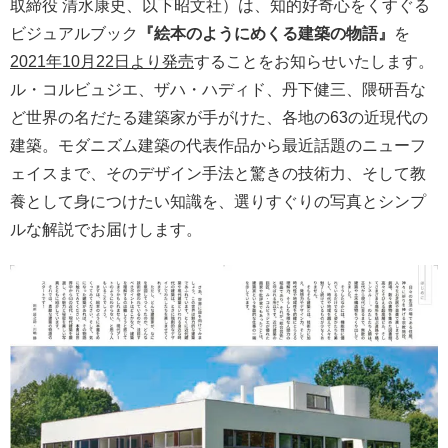
取締役 清水康史、以下昭文社）は、知的好奇心をくすぐる
ビジュアルブック
『絵本のようにめくる建築の物語』
を
2021年10月22日より発売
することをお知らせいたします。
ル・コルビュジエ、ザハ・ハディド、丹下健三、隈研吾な
ど世界の名だたる建築家が手がけた、各地の63の近現代の
建築。モダニズム建築の代表作品から最近話題のニューフ
ェイスまで、そのデザイン手法と驚きの技術力、そして教
養として身につけたい知識を、選りすぐりの写真とシンプ
ルな解説でお届けします。