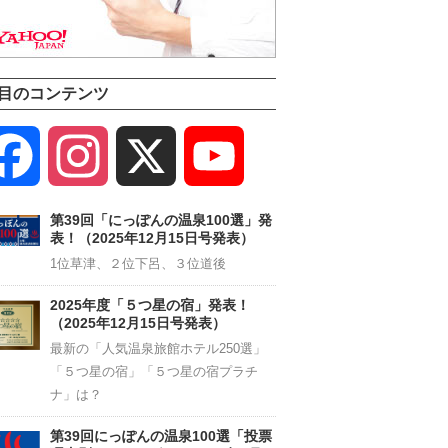
目のコンテンツ
Facebook
Instagram
X
YouTube
Channel
第39回「にっぽんの温泉100選」発
表！（2025年12月15日号発表）
1位草津、２位下呂、３位道後
2025年度「５つ星の宿」発表！
（2025年12月15日号発表）
最新の「人気温泉旅館ホテル250選」
「５つ星の宿」「５つ星の宿プラチ
ナ」は？
第39回にっぽんの温泉100選「投票