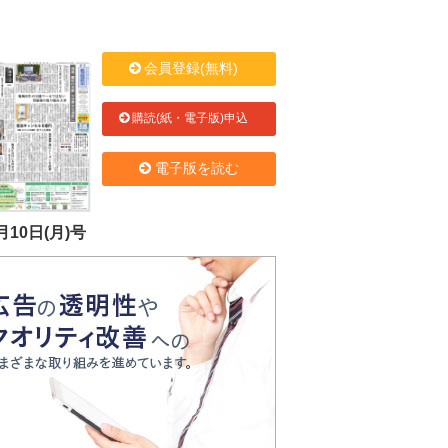
会員登録(無料)
購読(紙・電子版)申込
電子版を読む
月10日(月)号