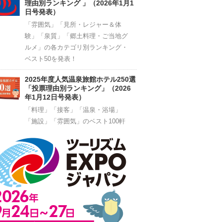
理由別ランキング 」（2026年1月1
日号発表）
「雰囲気」「見所・レジャー＆体
験」「泉質」「郷土料理・ご当地グ
ルメ」の各カテゴリ別ランキング・
ベスト50を発表！
2025年度人気温泉旅館ホテル250選
「投票理由別ランキング」（2026
年1月12日号発表）
「料理」「接客」「温泉・浴場」
「施設」「雰囲気」のベスト100軒