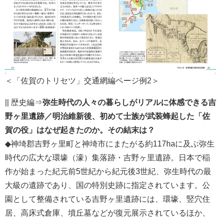
＜「佐賀のトリセツ」交通網編ページ例2＞
|| 歴史編⇒
弥生時代の人々の暮らしがリアルに体感できる吉
野ヶ里遺跡／明治維新後、初めて士族が武装蜂起した「佐
賀の役」はなぜ起きたのか。その結末は？
◆神埼郡吉野ヶ里町と神埼市にまたがる約117haに及ぶ弥生
時代の広大な環壕（濠）集落跡・吉野ヶ里遺跡。日本で稲
作が始まった紀元前5世紀から紀元後3世紀、弥生時代の最
大級の遺跡であり、国の特別史跡に指定されています。公
園として整備されている吉野ヶ里遺跡には、環壕、竪穴住
居、高床式倉庫、墳丘墓などが復元展示されているほか、