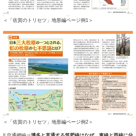
＜「佐賀のトリセツ」地形編ページ例1＞
＜「佐賀のトリセツ」地形編ページ例2＞
|| 交通網編⇒
博多と直通する筑肥線はなぜ、東線と西線に分