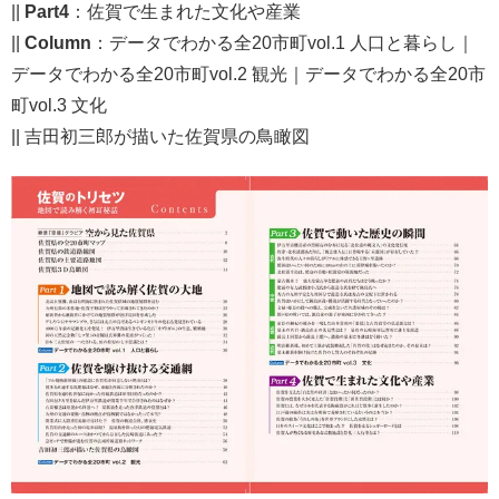
||
Part4
：佐賀で生まれた文化や産業
||
Column
：データでわかる全20市町vol.1 人口と暮らし｜
データでわかる全20市町vol.2 観光｜データでわかる全20市
町vol.3 文化
|| 吉田初三郎が描いた佐賀県の鳥瞰図