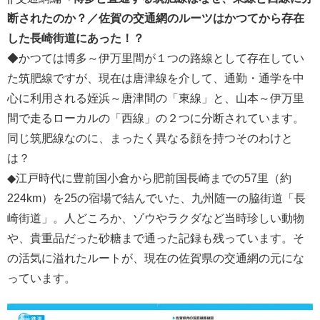
断されたのか？／佐賀の交通網のルーツはかつてから存在
した長崎街道にあった！？
◆かつては博多～伊万里間が１つの路線として存在してい
た筑肥線ですが、現在は唐津線を介して、通勤・通学を中
心に利用される姪浜～唐津間の「東線」と、山本～伊万里
間で走るローカルの「西線」の２つに分断されています。
同じ筑肥線なのに、まったく異なる顔を持つそのわけと
は？
◆江戸時代に豊前国小倉から肥前国長崎までの57里（約
224km）を25の宿場で結んでいた、九州随一の脇街道「長
崎街道」。人どころか、ゾウやラクダなど当時珍しい動物
や、貴重品だった砂糖まで通った記録も残っています。そ
の活気に溢れたルートが、現在の佐賀県の交通網の元にな
っています。