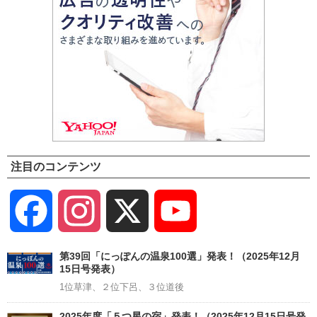
注目のコンテンツ
Facebook
Instagram
X
YouTube
Channel
第39回「にっぽんの温泉100選」発表！（2025年12月
15日号発表）
1位草津、２位下呂、３位道後
2025年度「５つ星の宿」発表！（2025年12月15日号発