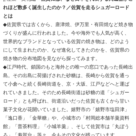
れほど数多く誕生したのか？／佐賀を走るシュガーロード
とは
◆佐賀県では古くから、唐津焼、伊万里・有田焼など焼き物
づくりが盛んに行われました。今や海外でも人気が高く、
世界的なブランドとなっている佐賀の焼き物は、どのよう
にして生まれたのか、なぜ進化してきたのかを、佐賀県の
焼き物の分布地図を見ながら探ってみます。
◆江戸時代、鎖国のもと海外との唯一の窓口であった長崎出
島。その出島に荷揚げされた砂糖は、長崎から佐賀を通っ
て小倉へと続く長崎街道を、京・大坂、江戸などへと運ば
れていきました。そのため長崎街道は砂糖の道「シュガー
ロード」とも呼ばれ、街道沿いだった佐賀も古くから甘い
菓子文化が花開いていました。嬉野市の「嬉野市塩田津」
「逸口香」「金華糖」や、小城市の「村岡総本舗羊羹資料
館」「普茶料理」「小城羊羹」、そして佐賀市は「丸ぼう
ろ」「寿賀台」等々、今もその文化が残っています。