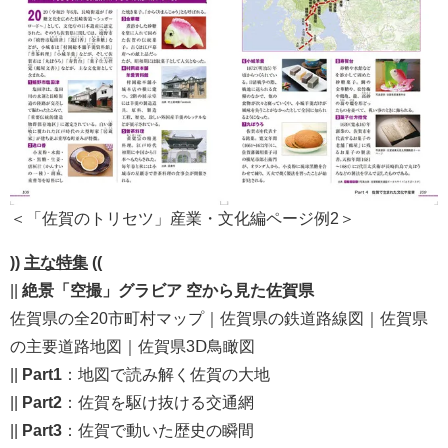
＜「佐賀のトリセツ」産業・文化編ページ例2＞
))
主な特集
((
||
絶景「空撮」グラビア 空から見た佐賀県
佐賀県の全20市町村マップ｜佐賀県の鉄道路線図｜佐賀県
の主要道路地図｜佐賀県3Ⅾ鳥瞰図
||
Part1
：地図で読み解く佐賀の大地
||
Part2
：佐賀を駆け抜ける交通網
||
Part3
：佐賀で動いた歴史の瞬間