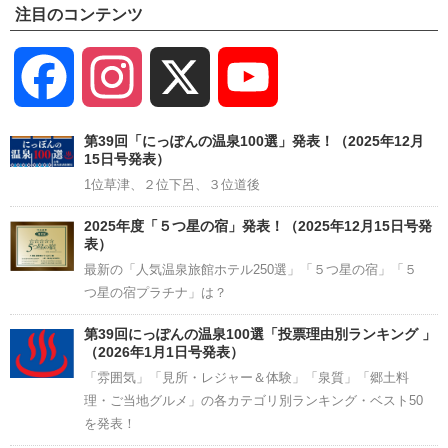
注目のコンテンツ
Facebook
Instagram
X
YouTube
Channel
第39回「にっぽんの温泉100選」発表！（2025年12月
15日号発表）
1位草津、２位下呂、３位道後
2025年度「５つ星の宿」発表！（2025年12月15日号発
表）
最新の「人気温泉旅館ホテル250選」「５つ星の宿」「５
つ星の宿プラチナ」は？
第39回にっぽんの温泉100選「投票理由別ランキング 」
（2026年1月1日号発表）
「雰囲気」「見所・レジャー＆体験」「泉質」「郷土料
理・ご当地グルメ」の各カテゴリ別ランキング・ベスト50
を発表！