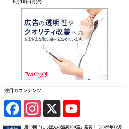
8月10日(月)号
注目のコンテンツ
Facebook
Instagram
X
YouTube
Channel
第39回「にっぽんの温泉100選」発表！（2025年12月