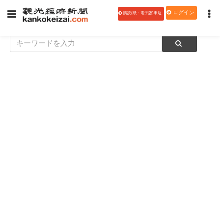
ログイン
購読(紙・電子版)申込