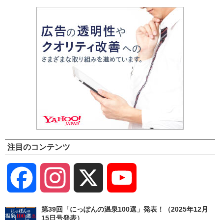
注目のコンテンツ
Facebook
Instagram
X
YouTube
Channel
第39回「にっぽんの温泉100選」発表！（2025年12月
15日号発表）