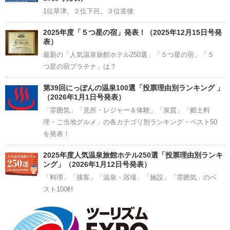
1位草津、２位下呂、３位道後
2025年度「５つ星の宿」発表！（2025年12月15日号発
表）
最新の「人気温泉旅館ホテル250選」「５つ星の宿」「５
つ星の宿プラチナ」は？
第39回にっぽんの温泉100選「投票理由別ランキング 」
（2026年1月1日号発表）
「雰囲気」「見所・レジャー＆体験」「泉質」「郷土料
理・ご当地グルメ」の各カテゴリ別ランキング・ベスト50
を発表！
2025年度人気温泉旅館ホテル250選「投票理由別ランキ
ング」（2026年1月12日号発表）
「料理」「接客」「温泉・浴場」「施設」「雰囲気」のベ
スト100軒