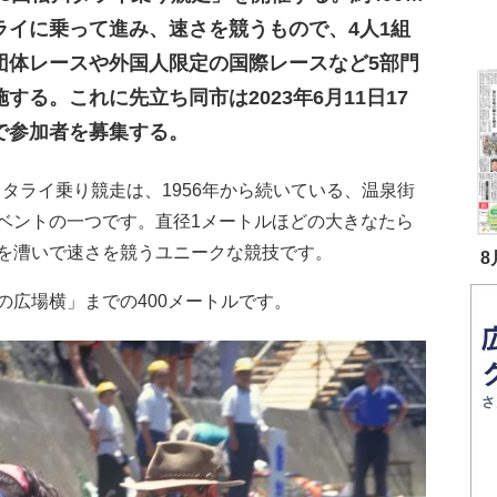
ライに乗って進み、速さを競うもので、4人1組
団体レースや外国人限定の国際レースなど5部門
する。これに先立ち同市は2023年6月11日17
で参加者を募集する。
タライ乗り競走は、1956年から続いている、温泉街
ベントの一つです。直径1メートルほどの大きなたら
を漕いで速さを競うユニークな競技です。
8
広場横」までの400メートルです。