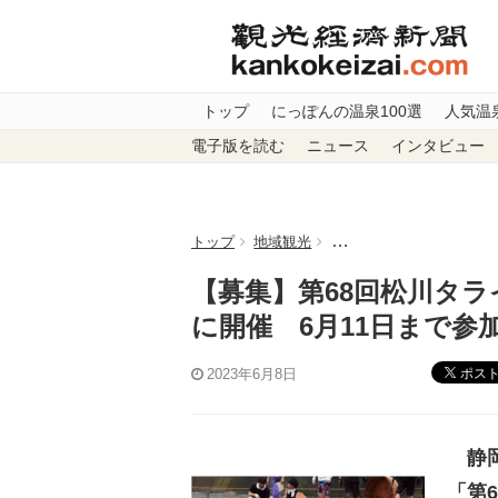
トップ
にっぽんの温泉100選
人気温
電子版を読む
ニュース
インタビュー
トップ
地域観光
【募集】第68回松川タラ
【募集】第68回松川タラ
に開催 6月11日まで参
ポス
2023年6月8日
静岡
「第