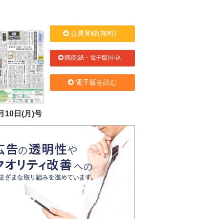
会員登録(無料)
購読(紙・電子版)申込
電子版を読む
月10日(月)号