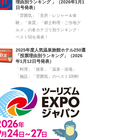
理由別ランキング 」（2026年1月1
日号発表）
「雰囲気」「見所・レジャー＆体
験」「泉質」「郷土料理・ご当地グ
ルメ」の各カテゴリ別ランキング・
ベスト50を発表！
2025年度人気温泉旅館ホテル250選
「投票理由別ランキング」（2026
年1月12日号発表）
「料理」「接客」「温泉・浴場」
「施設」「雰囲気」のベスト100軒