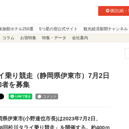
購読(紙・
泉旅館ホテル250選
5つ星の宿公式サイト
観光経済新聞チャンネル
コラム
お宿特集
特集・データ
会社案内
イ乗り競走（静岡県伊東市）7月2日に開催 6月11日まで参加者を募集
イ乗り競走（静岡県伊東市）7月2日
加者を募集
ト
県伊東市(小野達也市長)は2023年7月2日、
68回松川タライ乗り競走」を開催する。約400ｍ