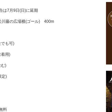
は7月9日(日)に延期
藤の広場横(ゴール) 400m
住でも可)
着用)
む)
限定)
無料