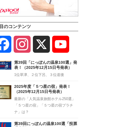
目のコンテンツ
Facebook
Instagram
X
YouTube
Channel
第39回「にっぽんの温泉100選」発
表！（2025年12月15日号発表）
1位草津、２位下呂、３位道後
2025年度「５つ星の宿」発表！
（2025年12月15日号発表）
最新の「人気温泉旅館ホテル250選」
「５つ星の宿」「５つ星の宿プラチ
ナ」は？
第39回にっぽんの温泉100選「投票