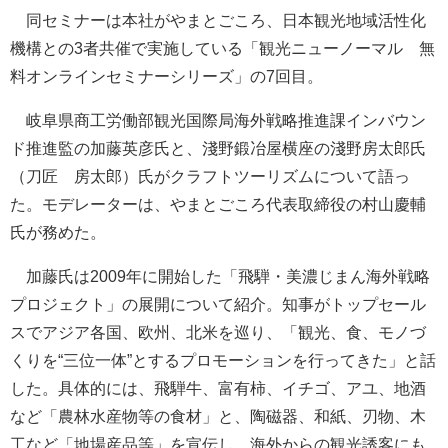
同セミナーは本社がやまとごころ、日本観光地域活性化
機構との3者共催で実施している「観光ニューノーマル 無
料オンラインセミナーシリーズ」の7回目。
岐阜県商工労働部観光国際局海外戦略推進課インバウン
ド推進監の加藤英彦氏と、淺野鍛冶屋横座の淺野房太郎氏
（刀匠 房太郎）氏がクラフトツーリズムについて語っ
た。モデレーターは、やまとごころ代表取締役の村山慶輔
氏が務めた。
加藤氏は2009年に開始した「飛騨・美濃じまん海外戦略
プロジェクト」の展開について紹介。知事がトップセール
スでアジア各国、欧州、北米を巡り、「観光、食、モノづ
くりを“三位一体”とするプロモーションを行ってきた」と話
した。具体的には、飛騨牛、富有柿、イチゴ、アユ、地酒
など「農林水産物等の食材」と、陶磁器、和紙、刃物、木
工など「地場産品等」を宣伝し、海外からの観光誘客にも