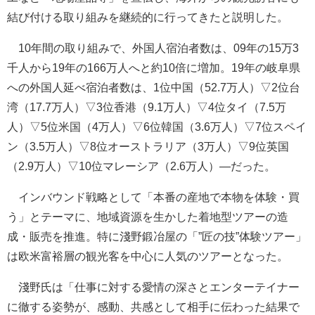
結び付ける取り組みを継続的に行ってきたと説明した。
10年間の取り組みで、外国人宿泊者数は、09年の15万3
千人から19年の166万人へと約10倍に増加。19年の岐阜県
への外国人延べ宿泊者数は、1位中国（52.7万人）▽2位台
湾（17.7万人）▽3位香港（9.1万人）▽4位タイ（7.5万
人）▽5位米国（4万人）▽6位韓国（3.6万人）▽7位スペイ
ン（3.5万人）▽8位オーストラリア（3万人）▽9位英国
（2.9万人）▽10位マレーシア（2.6万人）―だった。
インバウンド戦略として「本番の産地で本物を体験・買
う」とテーマに、地域資源を生かした着地型ツアーの造
成・販売を推進。特に淺野鍛冶屋の「”匠の技”体験ツアー」
は欧米富裕層の観光客を中心に人気のツアーとなった。
淺野氏は「仕事に対する愛情の深さとエンターテイナー
に徹する姿勢が、感動、共感として相手に伝わった結果で