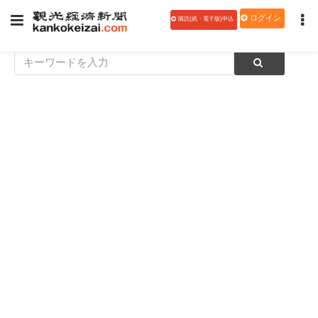
ログイン
購読(紙・電子版)申込