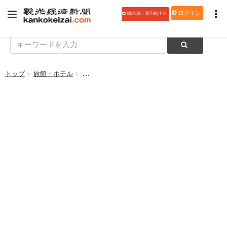
ログイン
購読(紙・電子版)申込
トップ
旅館・ホテル
【全旅連 第26回 人に優しい地域の宿づくり賞