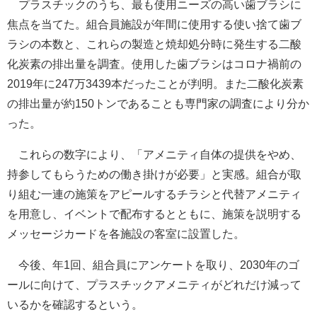
プラスチックのうち、最も使用ニーズの高い歯ブラシに
焦点を当てた。組合員施設が年間に使用する使い捨て歯ブ
ラシの本数と、これらの製造と焼却処分時に発生する二酸
化炭素の排出量を調査。使用した歯ブラシはコロナ禍前の
2019年に247万3439本だったことが判明。また二酸化炭素
の排出量が約150トンであることも専門家の調査により分か
った。
これらの数字により、「アメニティ自体の提供をやめ、
持参してもらうための働き掛けが必要」と実感。組合が取
り組む一連の施策をアピールするチラシと代替アメニティ
を用意し、イベントで配布するとともに、施策を説明する
メッセージカードを各施設の客室に設置した。
今後、年1回、組合員にアンケートを取り、2030年のゴ
ールに向けて、プラスチックアメニティがどれだけ減って
いるかを確認するという。