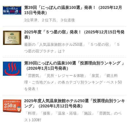
Channel
第39回「にっぽんの温泉100選」発表！（2025年12月
15日号発表）
1位草津、２位下呂、３位道後
2025年度「５つ星の宿」発表！（2025年12月15日号発
表）
最新の「人気温泉旅館ホテル250選」「５つ星の宿」「５
つ星の宿プラチナ」は？
第39回にっぽんの温泉100選「投票理由別ランキング 」
（2026年1月1日号発表）
「雰囲気」「見所・レジャー＆体験」「泉質」「郷土料
理・ご当地グルメ」の各カテゴリ別ランキング・ベスト50
を発表！
2025年度人気温泉旅館ホテル250選「投票理由別ランキ
ング」（2026年1月12日号発表）
「料理」「接客」「温泉・浴場」「施設」「雰囲気」のベ
スト100軒