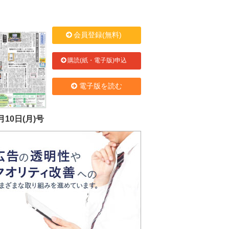
会員登録(無料)
購読(紙・電子版)申込
電子版を読む
月10日(月)号