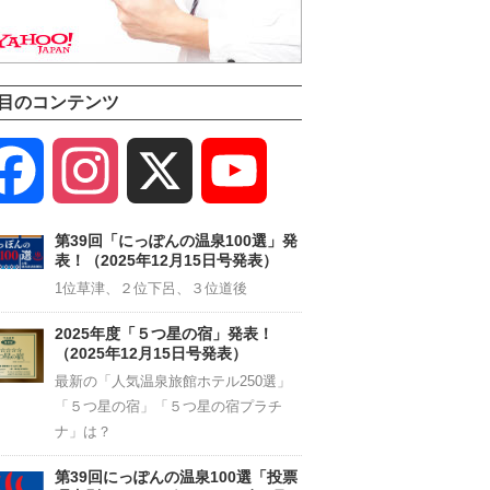
目のコンテンツ
Facebook
Instagram
X
YouTube
Channel
第39回「にっぽんの温泉100選」発
表！（2025年12月15日号発表）
1位草津、２位下呂、３位道後
2025年度「５つ星の宿」発表！
（2025年12月15日号発表）
最新の「人気温泉旅館ホテル250選」
「５つ星の宿」「５つ星の宿プラチ
ナ」は？
第39回にっぽんの温泉100選「投票