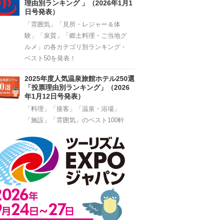
理由別ランキング 」（2026年1月1
日号発表）
「雰囲気」「見所・レジャー＆体
験」「泉質」「郷土料理・ご当地グ
ルメ」の各カテゴリ別ランキング・
ベスト50を発表！
2025年度人気温泉旅館ホテル250選
「投票理由別ランキング」（2026
年1月12日号発表）
「料理」「接客」「温泉・浴場」
「施設」「雰囲気」のベスト100軒