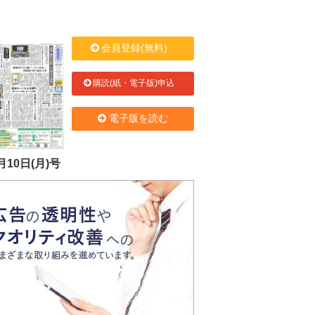
会員登録(無料)
購読(紙・電子版)申込
電子版を読む
月10日(月)号