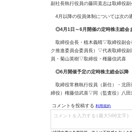
副社長執行役員の藤田直志は取締役副
4月以降の役員体制については次の
◎4月1日～6月開催の定時株主総会
取締役会長・植木義晴▽取締役副会長
ク推進委員会委員長）▽代表取締役副
員・菊山英樹▽取締役・権藤信武喜
◎6月開催予定の定時株主総会以降
取締役常務執行役員（新任）・北田
締役）権藤信武喜▽同（監査役）八田