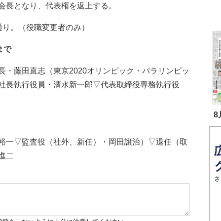
会長となり、代表権を返上する。
通り。（役職変更者のみ）
まで
・藤田直志（東京2020オリンピック・パラリンピッ
社長執行役員・清水新一郎▽代表取締役専務執行役
8
裕一▽監査役（社外、新任）・岡田譲治）▽退任（取
進二