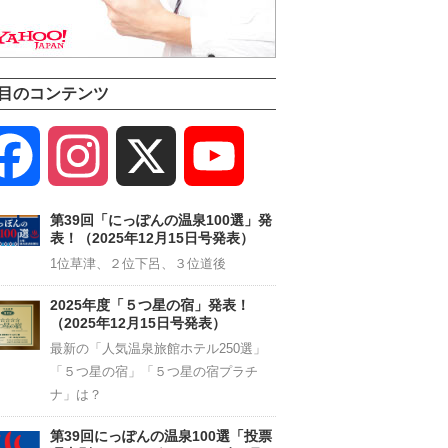
目のコンテンツ
Facebook
Instagram
X
YouTube
Channel
第39回「にっぽんの温泉100選」発
表！（2025年12月15日号発表）
1位草津、２位下呂、３位道後
2025年度「５つ星の宿」発表！
（2025年12月15日号発表）
最新の「人気温泉旅館ホテル250選」
「５つ星の宿」「５つ星の宿プラチ
ナ」は？
第39回にっぽんの温泉100選「投票