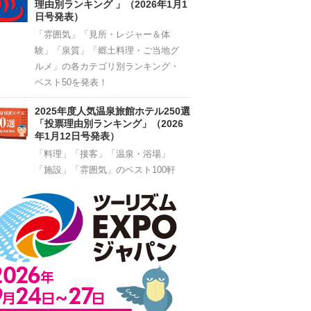
理由別ランキング 」（2026年1月1
日号発表）
「雰囲気」「見所・レジャー＆体
験」「泉質」「郷土料理・ご当地グ
ルメ」の各カテゴリ別ランキング・
ベスト50を発表！
2025年度人気温泉旅館ホテル250選
「投票理由別ランキング」（2026
年1月12日号発表）
「料理」「接客」「温泉・浴場」
「施設」「雰囲気」のベスト100軒