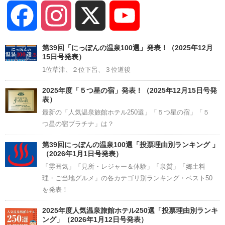
Facebook
Instagram
X
YouTube
Channel
第39回「にっぽんの温泉100選」発表！（2025年12月
15日号発表）
1位草津、２位下呂、３位道後
2025年度「５つ星の宿」発表！（2025年12月15日号発
表）
最新の「人気温泉旅館ホテル250選」「５つ星の宿」「５
つ星の宿プラチナ」は？
第39回にっぽんの温泉100選「投票理由別ランキング 」
（2026年1月1日号発表）
「雰囲気」「見所・レジャー＆体験」「泉質」「郷土料
理・ご当地グルメ」の各カテゴリ別ランキング・ベスト50
を発表！
2025年度人気温泉旅館ホテル250選「投票理由別ランキ
ング」（2026年1月12日号発表）