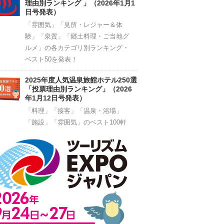
理由別ランキング 」（2026年1月1
日号発表）
「雰囲気」「見所・レジャー＆体
験」「泉質」「郷土料理・ご当地グ
ルメ」の各カテゴリ別ランキング・
ベスト50を発表！
2025年度人気温泉旅館ホテル250選
「投票理由別ランキング」（2026
年1月12日号発表）
「料理」「接客」「温泉・浴場」
「施設」「雰囲気」のベスト100軒