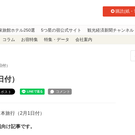
購読(紙・
泉旅館ホテル250選
5つ星の宿公式サイト
観光経済新聞チャンネル
コラム
お宿特集
特集・データ
会社案内
日付）
日付）
ポスト
本旅行（2月1日付）
員向け記事です。