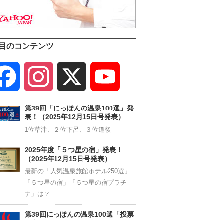
目のコンテンツ
Facebook
Instagram
X
YouTube
Channel
第39回「にっぽんの温泉100選」発
表！（2025年12月15日号発表）
1位草津、２位下呂、３位道後
2025年度「５つ星の宿」発表！
（2025年12月15日号発表）
最新の「人気温泉旅館ホテル250選」
「５つ星の宿」「５つ星の宿プラチ
ナ」は？
第39回にっぽんの温泉100選「投票