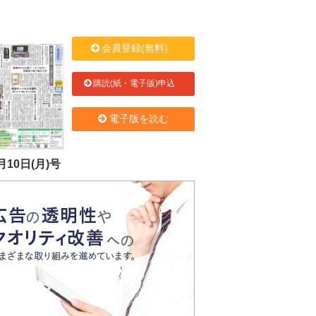
会員登録(無料)
購読(紙・電子版)申込
電子版を読む
月10日(月)号