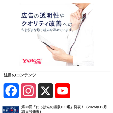
8月10日(月)号
注目のコンテンツ
Facebook
Instagram
X
YouTube
Channel