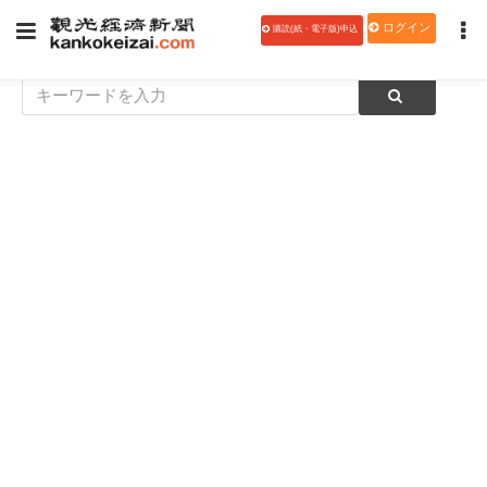
ログイン
購読(紙・電子版)申込