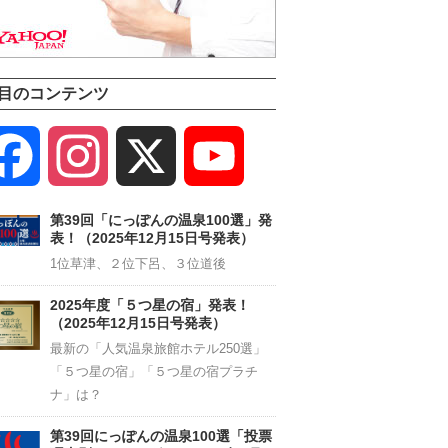
目のコンテンツ
Facebook
Instagram
X
YouTube
Channel
第39回「にっぽんの温泉100選」発
表！（2025年12月15日号発表）
1位草津、２位下呂、３位道後
2025年度「５つ星の宿」発表！
（2025年12月15日号発表）
最新の「人気温泉旅館ホテル250選」
「５つ星の宿」「５つ星の宿プラチ
ナ」は？
第39回にっぽんの温泉100選「投票