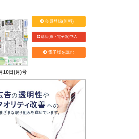
会員登録(無料)
購読(紙・電子版)申込
電子版を読む
月10日(月)号