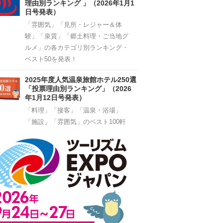
理由別ランキング 」（2026年1月1
日号発表）
「雰囲気」「見所・レジャー＆体
験」「泉質」「郷土料理・ご当地グ
ルメ」の各カテゴリ別ランキング・
ベスト50を発表！
2025年度人気温泉旅館ホテル250選
「投票理由別ランキング」（2026
年1月12日号発表）
「料理」「接客」「温泉・浴場」
「施設」「雰囲気」のベスト100軒