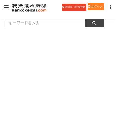
ログイン
購読(紙・電子版)申込