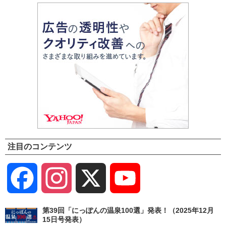
注目のコンテンツ
Facebook
Instagram
X
YouTube
Channel
第39回「にっぽんの温泉100選」発表！（2025年12月
15日号発表）