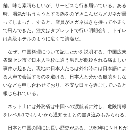
舗。味も素晴らしいが、サービスも行き届いている。ある
時、湯気がもうもうとする鍋をのぞきこんだらメガネが曇
ってしまった。すると、店員がメガネ拭きを持って小走り
で飛んできた。注文はタブレットで行い明朗会計、トイレ
は高級ホテルのように広くて清潔だ。
なぜ、中国料理について記したかを説明する。中国広東
省深セン市で日本人学校に通う男児が刺殺される痛ましい
事件が起きた。現地の日本人たちは外出時には日本語によ
る大声で会話するのを避ける、日本人と分かる服装をしな
いなどを申し合わせており、不安な日々を過ごしていると
報じられている。
ネット上には外務省は中国への渡航者に対し、危険情報
をレベル1でもいいから通知せよとの書き込みもみられる。
日本と中国の間には長い歴史がある。1980年にＮＨＫが