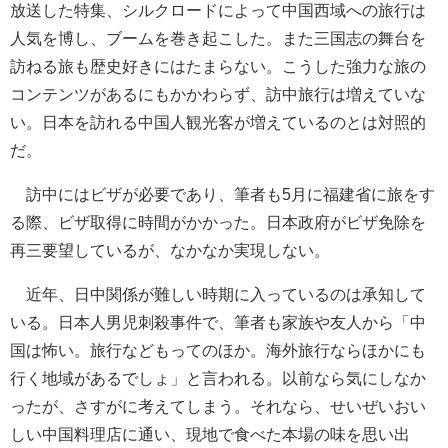
放送した特集、シルクロードによって中国西域への旅行は
人気を博し、ブームを巻き起こした。また三国志の舞台を
訪ねる旅も歴史好きにはたまらない。こうした強力な旅の
コンテンツがあるにもかかわらず、訪中旅行は増えていな
い。日本を訪れる中国人観光客が増えているのとは対照的
だ。
訪中にはビザが必要であり、筆者も5月に福建省に旅をす
る際、ビザ取得に時間がかかった。日本政府がビザ免除を
再三要望しているが、なかなか実現しない。
近年、日中関係が難しい時期に入っているのは承知して
いる。日本人男児刺殺事件で、筆者も家族や友人から「中
国は怖い。旅行などもってのほか。海外旅行ならほかにも
行く地域があるでしょ」と言われる。以前なら気にしなか
ったが、さすがに考えてしまう。それなら、せいぜいおい
しい中国料理店に通い、現地で食べた本場の味を思い出