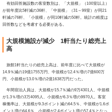
有効回答施設数の客室数別は、「大規模」（100室以上）
が前年度比5軒減の36軒、「中規模」（31～99室）が同21
軒減の76軒、「小規模」が同10軒減の50軒。統計の精度は
回答数などを考慮する必要がある。
大規模施設が減少 1軒当たり総売上
高
旅館1軒当たりの総売上高は、前年度に比べて大規模が
14.9％減の19億1755万円、中規模が12.4％増の7億600万
円、小規模が13.0％増の2億1638万円だった。
年間宿泊人員は、大規模が15.7％減の9万4301人、中規模
が1.3％増の3万4095人、小規模が6.3％増の9970人。客室
稼働率は、大規模が9.3ポイント減の64.5％、中規模が1.6ポ
イント増の64.6％、小規模が2.4ポイント増の57.4％となっ