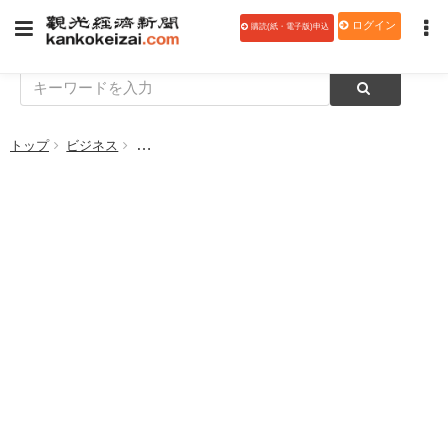
ログイン
購読(紙・電子版)申込
トップ
ビジネス
【データ】受講意欲ありは7割、経験ありは5割 リ