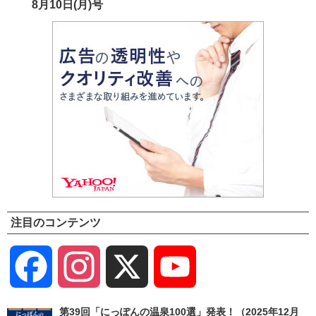
8月10日(月)号
注目のコンテンツ
Facebook
Instagram
X
YouTube
Channel
第39回「にっぽんの温泉100選」発表！（2025年12月