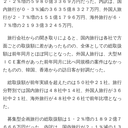
２・２％増の５９８０億３３６９万円だった。内訳は、国
内旅行が０・３％減の３６３５億８３２７万円、外国人旅
行が２・７％増の１５１億１７９６万円、海外旅行が６・
７％増の２１９３億３２４５万円。
旅行会社からの聞き取りによると、国内旅行は各社で方
面ごとの取扱額に差があったものの、全体としての総取扱
額は前年同月とほぼ同じとなった。外国人旅行は、大型Ｍ
ＩＣＥ案件があった前年同月に比べ同規模の案件はなかっ
たものの、韓国、香港からの訪日客が好調だった。
総取扱額が前年実績を超えたのは５０社中２１社。旅行
分野別では国内旅行は４８社中１４社、外国人旅行が３６
社中２１社、海外旅行が４８社中２６社で前年比増となっ
た。
募集型企画旅行の総取扱額は１・２％増の１８９２億７
６６６万円だった。内訳は、国内旅行が２・１％減の１３