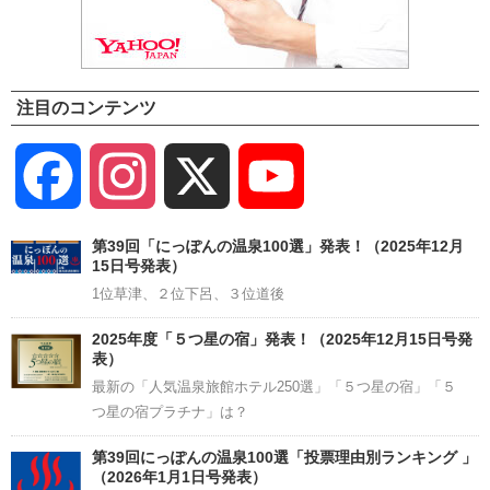
注目のコンテンツ
Facebook
Instagram
X
YouTube
Channel
第39回「にっぽんの温泉100選」発表！（2025年12月
15日号発表）
1位草津、２位下呂、３位道後
2025年度「５つ星の宿」発表！（2025年12月15日号発
表）
最新の「人気温泉旅館ホテル250選」「５つ星の宿」「５
つ星の宿プラチナ」は？
第39回にっぽんの温泉100選「投票理由別ランキング 」
（2026年1月1日号発表）