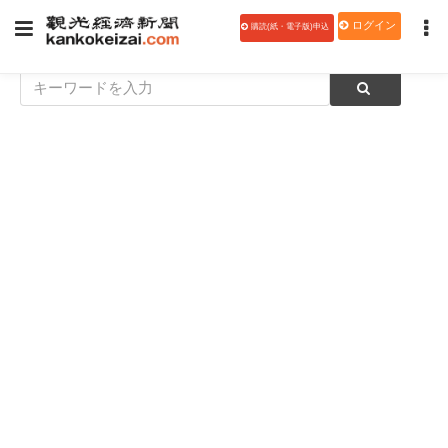
ログイン
購読(紙・電子版)申込