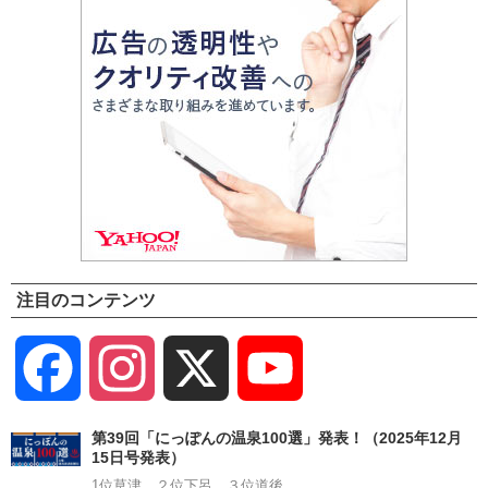
注目のコンテンツ
Facebook
Instagram
X
YouTube
Channel
第39回「にっぽんの温泉100選」発表！（2025年12月
15日号発表）
1位草津、２位下呂、３位道後