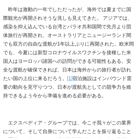
昨年は激動の一年でしただったが、海外では夏までに国
際観光が再開されそうな兆しも見えてきた。 アジアでは、
感染を抑え込んでいる台湾とパラオ共和国間で先月より団
体旅行が再開され、オーストラリアとニュージーランド間
でも双方の自由な渡航が1年以上ぶりに再開された。欧米間
でも、今夏には新型コロナウイルスワクチンを接種した米
国人はヨーロッパ諸国への訪問ができる可能性もある。安
全な渡航が確保できれば、日本は海外からの旅行者が訪れ
たい国の上位に来るだろう。
[1]
宿泊施設はインバウンド需
要の動向を見守りつつ、日本が渡航先としての競争力を維
持できるよう今から準備を進める必要がある。
エクスペディア・グループでは、今こそ我々がこの業界
について、そして自身について学んだことを振り返ること