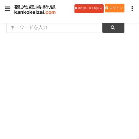
ログイン
購読(紙・電子版)申込