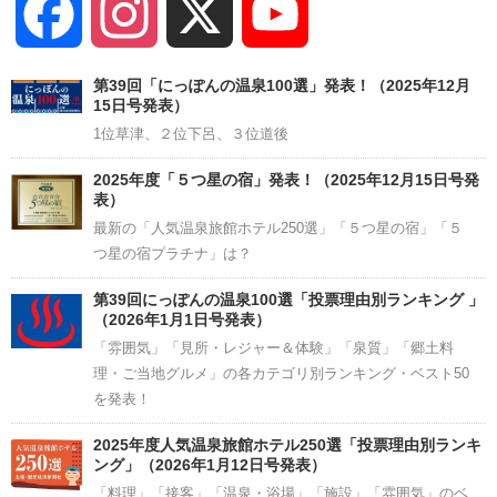
Facebook
Instagram
X
YouTube
Channel
第39回「にっぽんの温泉100選」発表！（2025年12月
15日号発表）
1位草津、２位下呂、３位道後
2025年度「５つ星の宿」発表！（2025年12月15日号発
表）
最新の「人気温泉旅館ホテル250選」「５つ星の宿」「５
つ星の宿プラチナ」は？
第39回にっぽんの温泉100選「投票理由別ランキング 」
（2026年1月1日号発表）
「雰囲気」「見所・レジャー＆体験」「泉質」「郷土料
理・ご当地グルメ」の各カテゴリ別ランキング・ベスト50
を発表！
2025年度人気温泉旅館ホテル250選「投票理由別ランキ
ング」（2026年1月12日号発表）
「料理」「接客」「温泉・浴場」「施設」「雰囲気」のベ