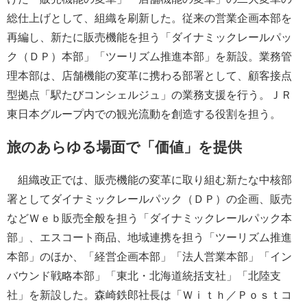
総仕上げとして、組織を刷新した。従来の営業企画本部を
再編し、新たに販売機能を担う「ダイナミックレールパッ
ク（ＤＰ）本部」「ツーリズム推進本部」を新設。業務管
理本部は、店舗機能の変革に携わる部署として、顧客接点
型拠点「駅たびコンシェルジュ」の業務支援を行う。ＪＲ
東日本グループ内での観光流動を創造する役割を担う。
旅のあらゆる場面で「価値」を提供
組織改正では、販売機能の変革に取り組む新たな中核部
署としてダイナミックレールパック（ＤＰ）の企画、販売
などＷｅｂ販売全般を担う「ダイナミックレールパック本
部」、エスコート商品、地域連携を担う「ツーリズム推進
本部」のほか、「経営企画本部」「法人営業本部」「イン
バウンド戦略本部」「東北・北海道統括支社」「北陸支
社」を新設した。森崎鉄郎社長は「Ｗｉｔｈ／Ｐｏｓｔコ