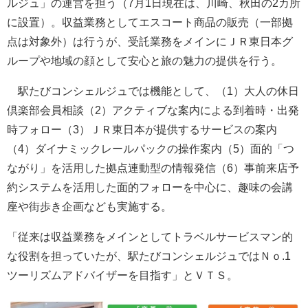
ルジュ」の運営を担う（7月1日現在は、川崎、秋田の2カ所
に設置）。収益業務としてエスコート商品の販売（一部拠
点は対象外）は行うが、受託業務をメインにＪＲ東日本グ
ループや地域の顔として安心と旅の魅力の提供を行う。
駅たびコンシェルジュでは機能として、（1）大人の休日
倶楽部会員相談（2）アクティブな案内による到着時・出発
時フォロー（3）ＪＲ東日本が提供するサービスの案内
（4）ダイナミックレールパックの操作案内（5）面的「つ
ながり」を活用した拠点連動型の情報発信（6）事前来店予
約システムを活用した面的フォローを中心に、趣味の会講
座や街歩き企画なども実施する。
「従来は収益業務をメインとしてトラベルサービスマン的
な役割を担っていたが、駅たびコンシェルジュではＮｏ.1
ツーリズムアドバイザーを目指す」とＶＴＳ。