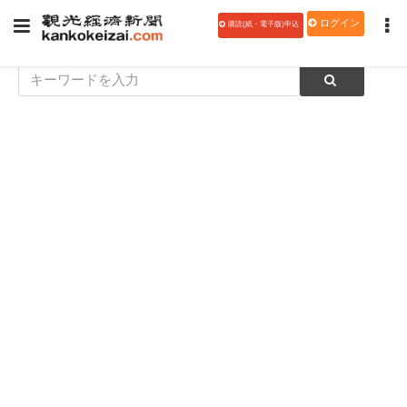
ログイン
購読(紙・電子版)申込