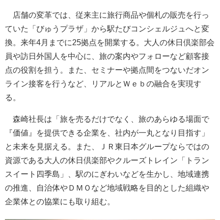
店舗の変革では、従来主に旅行商品や個札の販売を行っ
ていた「びゅうプラザ」から駅たびコンシェルジュへと変
換。来年4月までに25拠点を開業する。大人の休日倶楽部会
員や訪日外国人を中心に、旅の案内やフォローなど顧客接
点の役割を担う。また、セミナーや拠点間をつないだオン
ライン接客を行うなど、リアルとＷｅｂの融合を実現す
る。
森崎社長は「旅を売るだけでなく、旅のあらゆる場面で
『価値』を提供できる企業を、社内が一丸となり目指す」
と未来を見据える。また、ＪＲ東日本グループならではの
資源である大人の休日倶楽部やクルーズトレイン「トラン
スイート四季島」、駅のにぎわいなどを生かし、地域連携
の推進、自治体やＤＭＯなど地域戦略を目的とした組織や
企業体との協業にも取り組む。