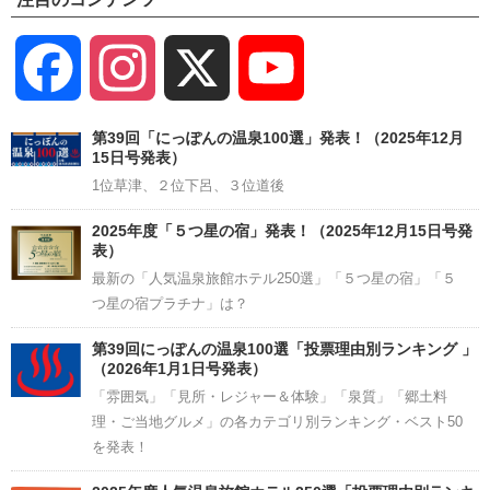
Facebook
Instagram
X
YouTube
Channel
第39回「にっぽんの温泉100選」発表！（2025年12月
15日号発表）
1位草津、２位下呂、３位道後
2025年度「５つ星の宿」発表！（2025年12月15日号発
表）
最新の「人気温泉旅館ホテル250選」「５つ星の宿」「５
つ星の宿プラチナ」は？
第39回にっぽんの温泉100選「投票理由別ランキング 」
（2026年1月1日号発表）
「雰囲気」「見所・レジャー＆体験」「泉質」「郷土料
理・ご当地グルメ」の各カテゴリ別ランキング・ベスト50
を発表！