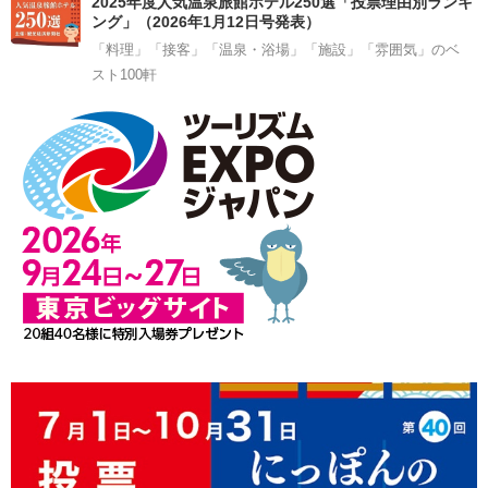
2025年度人気温泉旅館ホテル250選「投票理由別ランキ
ング」（2026年1月12日号発表）
「料理」「接客」「温泉・浴場」「施設」「雰囲気」のベ
スト100軒