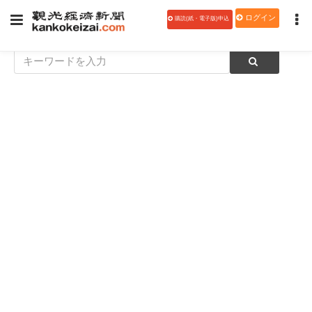
ログイン
購読(紙・電子版)申込