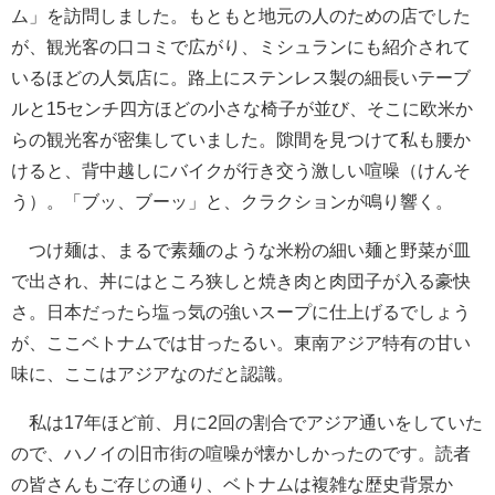
ム」を訪問しました。もともと地元の人のための店でした
が、観光客の口コミで広がり、ミシュランにも紹介されて
いるほどの人気店に。路上にステンレス製の細長いテーブ
ルと15センチ四方ほどの小さな椅子が並び、そこに欧米か
らの観光客が密集していました。隙間を見つけて私も腰か
けると、背中越しにバイクが行き交う激しい喧噪（けんそ
う）。「ブッ、ブーッ」と、クラクションが鳴り響く。
つけ麺は、まるで素麺のような米粉の細い麺と野菜が皿
で出され、丼にはところ狭しと焼き肉と肉団子が入る豪快
さ。日本だったら塩っ気の強いスープに仕上げるでしょう
が、ここベトナムでは甘ったるい。東南アジア特有の甘い
味に、ここはアジアなのだと認識。
私は17年ほど前、月に2回の割合でアジア通いをしていた
ので、ハノイの旧市街の喧噪が懐かしかったのです。読者
の皆さんもご存じの通り、ベトナムは複雑な歴史背景か