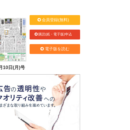
会員登録(無料)
購読(紙・電子版)申込
電子版を読む
月10日(月)号