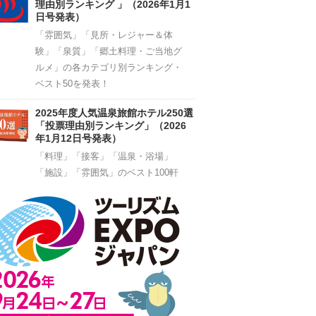
理由別ランキング 」（2026年1月1
日号発表）
「雰囲気」「見所・レジャー＆体
験」「泉質」「郷土料理・ご当地グ
ルメ」の各カテゴリ別ランキング・
ベスト50を発表！
2025年度人気温泉旅館ホテル250選
「投票理由別ランキング」（2026
年1月12日号発表）
「料理」「接客」「温泉・浴場」
「施設」「雰囲気」のベスト100軒