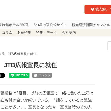
購読(紙・
泉旅館ホテル250選
5つ星の宿公式サイト
観光経済新聞チャンネル
コラム
お宿特集
特集・データ
会社案内
氏 JTB広報室長に就任
JTB広報室長に就任
ト
広報業務は3度目。以前の広報室で一緒に働いた上司と
現在も付き合いが続いている。「話をしていると勉強
ることが多い」。室長となった今、室長当時のその人