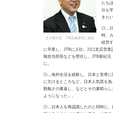
たち
分も
きた
◎…1
時、
立川基久氏 JTB広報室長に就任
経営
に卒業し、JTBに入社。川口支店営業
報担当部長などを歴任し、JTB新紀元
に。
◎…海外生活を経験し、日本と世界に
に欠けるところなど、日本人気質を負
勤勉さの裏返し、などとその素晴らし
ようになった」。
◎…日本人を再認識したのと同時に、