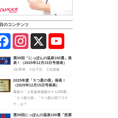
目のコンテンツ
Facebook
Instagram
X
YouTube
Channel
第39回「にっぽんの温泉100選」発
表！（2025年12月15日号発表）
1位草津、２位下呂、３位道後
2025年度「５つ星の宿」発表！
（2025年12月15日号発表）
最新の「人気温泉旅館ホテル250選」
「５つ星の宿」「５つ星の宿プラチ
ナ」は？
第39回にっぽんの温泉100選「投票