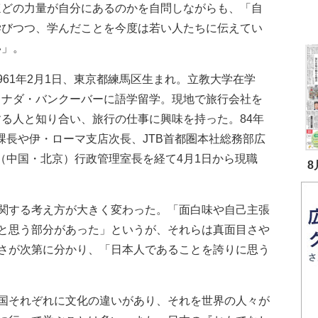
ほどの力量が自分にあるのかを自問しながらも、「自
学びつつ、学んだことを今度は若い人たちに伝えてい
い」。
961年2月1日、東京都練馬区生まれ。立教大学在学
カナダ・バンクーバーに語学留学。現地で旅行会社を
する人と知り合い、旅行の仕事に興味を持った。84年
課長や伊・ローマ支店次長、JTB首都圏本社総務部広
（中国・北京）行政管理室長を経て4月1日から現職
8
関する考え方が大きく変わった。「面白味や自己主張
と思う部分があった」というが、それらは真面目さや
さが次第に分かり、「日本人であることを誇りに思う
国それぞれに文化の違いがあり、それを世界の人々が