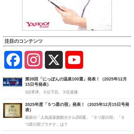
注目のコンテンツ
Facebook
Instagram
X
YouTube
Channel
第39回「にっぽんの温泉100選」発表！（2025年12月
15日号発表）
1位草津、２位下呂、３位道後
2025年度「５つ星の宿」発表！（2025年12月15日号発
表）
最新の「人気温泉旅館ホテル250選」「５つ星の宿」「５
つ星の宿プラチナ」は？