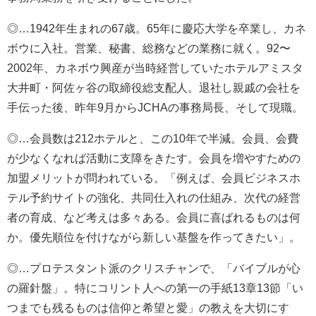
◎…1942年生まれの67歳。65年に慶応大学を卒業し、カネ
ボウに入社。営業、秘書、総務などの業務に就く。92〜
2002年、カネボウ興産が当時経営していたホテルアミスタ
大井町・阿佐ヶ谷の取締役総支配人。退社し親戚の会社を
手伝った後、昨年9月からJCHAの事務局長、そして現職。
◎…会員数は212ホテルと、この10年で半減。会員、会費
が少なくなれば活動に支障をきたす。会員を増やすための
加盟メリットが問われている。「例えば、会員ビジネスホ
テル予約サイトの強化、共同仕入れの仕組み、次代の経営
者の育成、など考えは多々ある。会員に喜ばれるものは何
か。優先順位を付けながら新しい基盤を作ってきたい」。
◎…プロテスタント派のクリスチャンで、「バイブルが心
の羅針盤」。特にコリント人への第一の手紙13章13節「い
つまでも残るものは信仰と希望と愛」の教えを大切にす