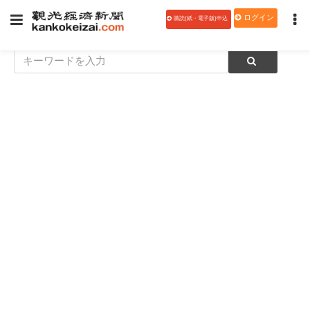
ログイン
購読(紙・電子版)申込