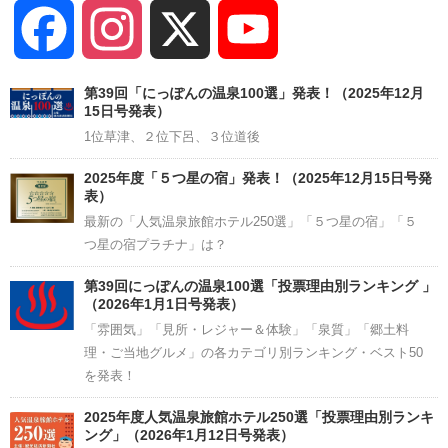
Facebook
Instagram
X
YouTube
Channel
第39回「にっぽんの温泉100選」発表！（2025年12月
15日号発表）
1位草津、２位下呂、３位道後
2025年度「５つ星の宿」発表！（2025年12月15日号発
表）
最新の「人気温泉旅館ホテル250選」「５つ星の宿」「５
つ星の宿プラチナ」は？
第39回にっぽんの温泉100選「投票理由別ランキング 」
（2026年1月1日号発表）
「雰囲気」「見所・レジャー＆体験」「泉質」「郷土料
理・ご当地グルメ」の各カテゴリ別ランキング・ベスト50
を発表！
2025年度人気温泉旅館ホテル250選「投票理由別ランキ
ング」（2026年1月12日号発表）