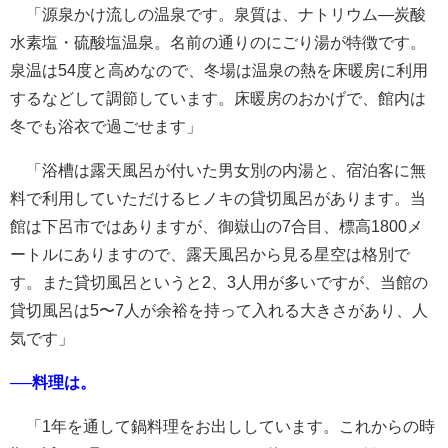
「源泉かけ流しの温泉です。泉質は、ナトリウム—炭酸
水素塩・硫酸塩温泉。名前の通りのにごり湯が特徴です。
泉温は54度と高めなので、冬場は温泉の熱を床暖房に利用
するなどして調節しています。床暖房のおかげで、館内は
冬でも浴衣で過ごせます」
「浴槽は露天風呂が付いた男女別の内湯と、宿泊客に無
料で利用していただけるヒノキの貸切風呂があります。当
館は下呂市ではありますが、御嶽山の7合目、標高1800メ
ートルにありますので、露天風呂から見る星空は格別で
す。また貸切風呂というと2、3人用が多いですが、当館の
貸切風呂は5〜7人が余裕を持って入れる大きさがあり、人
気です」
──料理は。
「1年を通して鍋料理をお出ししています。これからの時