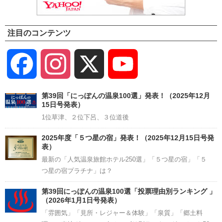
注目のコンテンツ
Facebook
Instagram
X
YouTube
Channel
第39回「にっぽんの温泉100選」発表！（2025年12月
15日号発表）
1位草津、２位下呂、３位道後
2025年度「５つ星の宿」発表！（2025年12月15日号発
表）
最新の「人気温泉旅館ホテル250選」「５つ星の宿」「５
つ星の宿プラチナ」は？
第39回にっぽんの温泉100選「投票理由別ランキング 」
（2026年1月1日号発表）
「雰囲気」「見所・レジャー＆体験」「泉質」「郷土料