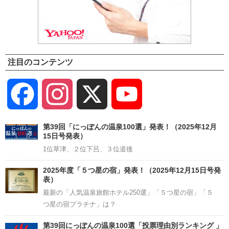
注目のコンテンツ
Facebook
Instagram
X
YouTube
Channel
第39回「にっぽんの温泉100選」発表！（2025年12月
15日号発表）
1位草津、２位下呂、３位道後
2025年度「５つ星の宿」発表！（2025年12月15日号発
表）
最新の「人気温泉旅館ホテル250選」「５つ星の宿」「５
つ星の宿プラチナ」は？
第39回にっぽんの温泉100選「投票理由別ランキング 」