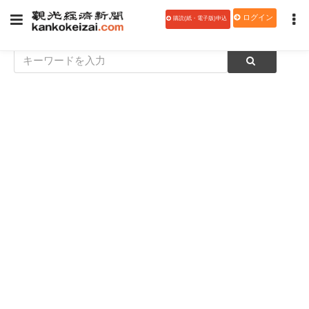
ログイン
購読(紙・電子版)申込