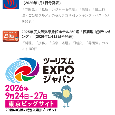
（2026年1月1日号発表）
「雰囲気」「見所・レジャー＆体験」「泉質」「郷土料
理・ご当地グルメ」の各カテゴリ別ランキング・ベスト50
を発表！
2025年度人気温泉旅館ホテル250選「投票理由別ランキ
ング」（2026年1月12日号発表）
「料理」「接客」「温泉・浴場」「施設」「雰囲気」のベ
スト100軒