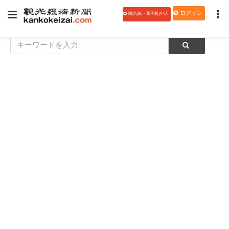
ログイン
購読(紙・電子版)申込