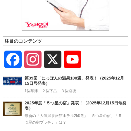
注目のコンテンツ
Facebook
Instagram
X
YouTube
Channel
第39回「にっぽんの温泉100選」発表！（2025年12月
15日号発表）
1位草津、２位下呂、３位道後
2025年度「５つ星の宿」発表！（2025年12月15日号発
表）
最新の「人気温泉旅館ホテル250選」「５つ星の宿」「５
つ星の宿プラチナ」は？