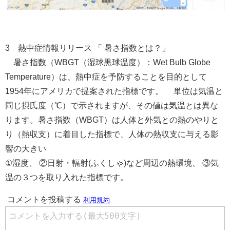
3 熱中症情報リリース 「 暑さ指数とは？」
暑さ指数（WBGT（湿球黒球温度）：Wet Bulb Globe
Temperature）は、熱中症を予防することを目的として
1954年にアメリカで提案された指標です。 単位は気温と
同じ摂氏度（℃）で示されますが、その値は気温とは異な
ります。暑さ指数（WBGT）は人体と外気との熱のやりと
り（熱収支）に着目した指標で、人体の熱収支に与える影
響の大きい
①湿度、 ②日射・輻射(ふくしゃ)など周辺の熱環境、 ③気
温の３つを取り入れた指標です。