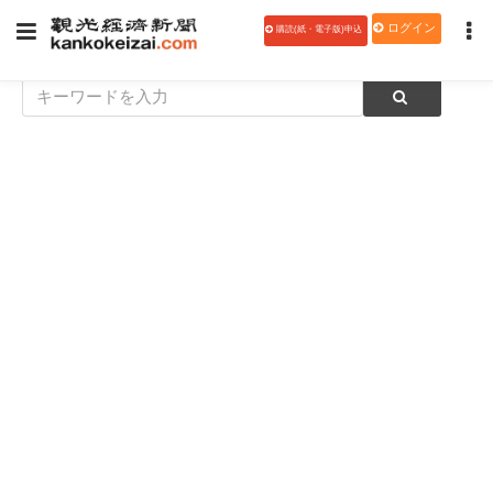
ログイン
購読(紙・電子版)申込