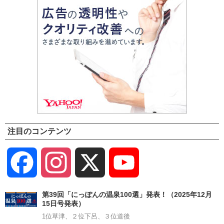
注目のコンテンツ
Facebook
Instagram
X
YouTube
Channel
第39回「にっぽんの温泉100選」発表！（2025年12月
15日号発表）
1位草津、２位下呂、３位道後