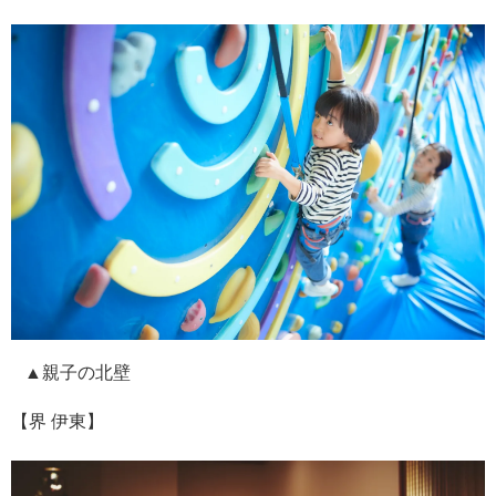
▲親子の北壁
【界 伊東】