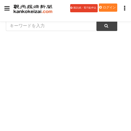
ログイン
購読(紙・電子版)申込