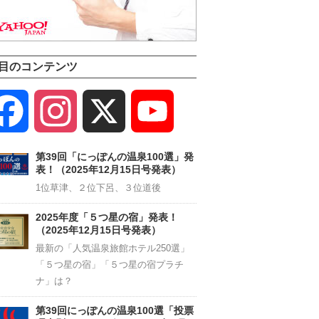
目のコンテンツ
Facebook
Instagram
X
YouTube
Channel
第39回「にっぽんの温泉100選」発
表！（2025年12月15日号発表）
1位草津、２位下呂、３位道後
2025年度「５つ星の宿」発表！
（2025年12月15日号発表）
最新の「人気温泉旅館ホテル250選」
「５つ星の宿」「５つ星の宿プラチ
ナ」は？
第39回にっぽんの温泉100選「投票