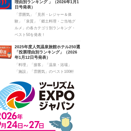
理由別ランキング 」（2026年1月1
日号発表）
「雰囲気」「見所・レジャー＆体
験」「泉質」「郷土料理・ご当地グ
ルメ」の各カテゴリ別ランキング・
ベスト50を発表！
2025年度人気温泉旅館ホテル250選
「投票理由別ランキング」（2026
年1月12日号発表）
「料理」「接客」「温泉・浴場」
「施設」「雰囲気」のベスト100軒