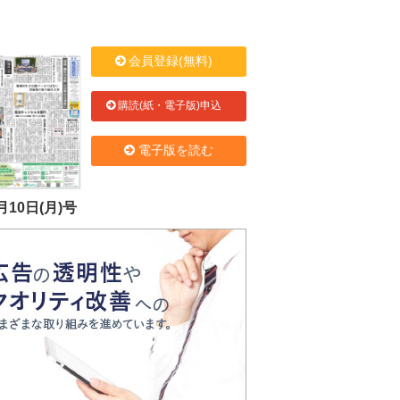
会員登録(無料)
購読(紙・電子版)申込
電子版を読む
月10日(月)号