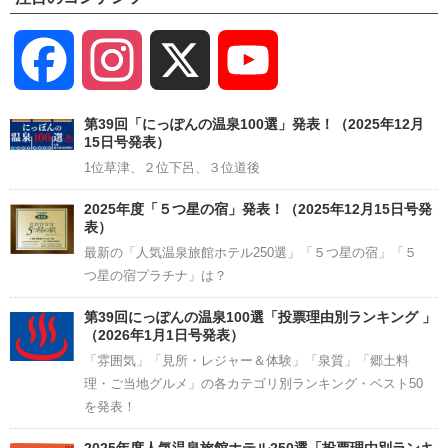
Facebook
Instagram
X
YouTube
Channel
第39回「にっぽんの温泉100選」発表！（2025年12月
15日号発表）
1位草津、２位下呂、３位道後
2025年度「５つ星の宿」発表！（2025年12月15日号発
表）
最新の「人気温泉旅館ホテル250選」「５つ星の宿」「５
つ星の宿プラチナ」は？
第39回にっぽんの温泉100選「投票理由別ランキング 」
（2026年1月1日号発表）
「雰囲気」「見所・レジャー＆体験」「泉質」「郷土料
理・ご当地グルメ」の各カテゴリ別ランキング・ベスト50
を発表！