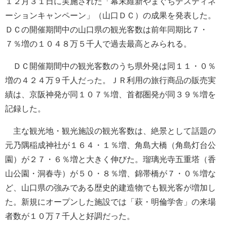
１２月３１日に実施された「幕末維新やまぐちデスティネ
ーションキャンペーン」（山口ＤＣ）の成果を発表した。
ＤＣの開催期間中の山口県の観光客数は前年同期比７・
７％増の１０４８万５千人で過去最高とみられる。
ＤＣ開催期間中の観光客数のうち県外発は同１１・０％
増の４２４万９千人だった。ＪＲ利用の旅行商品の販売実
績は、京阪神発が同１０７％増、首都圏発が同３９％増を
記録した。
主な観光地・観光施設の観光客数は、絶景として話題の
元乃隅稲成神社が１６４・１％増、角島大橋（角島灯台公
園）が２７・６％増と大きく伸びた。瑠璃光寺五重塔（香
山公園・洞春寺）が５０・８％増、錦帯橋が７・０％増な
ど、山口県の強みである歴史的建造物でも観光客が増加し
た。新規にオープンした施設では「萩・明倫学舎」の来場
者数が１０万７千人と好調だった。