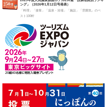
2025年度人気温泉旅館ホテル250選「投票理由別ランキ
ング」（2026年1月12日号発表）
「料理」「接客」「温泉・浴場」「施設」「雰囲気」のベ
スト100軒