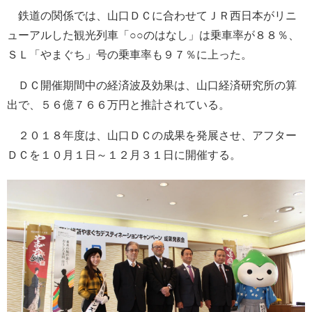
鉄道の関係では、山口ＤＣに合わせてＪＲ西日本がリニ
ューアルした観光列車「○○のはなし」は乗車率が８８％、
ＳＬ「やまぐち」号の乗車率も９７％に上った。
ＤＣ開催期間中の経済波及効果は、山口経済研究所の算
出で、５６億７６６万円と推計されている。
２０１８年度は、山口ＤＣの成果を発展させ、アフター
ＤＣを１０月１日～１２月３１日に開催する。