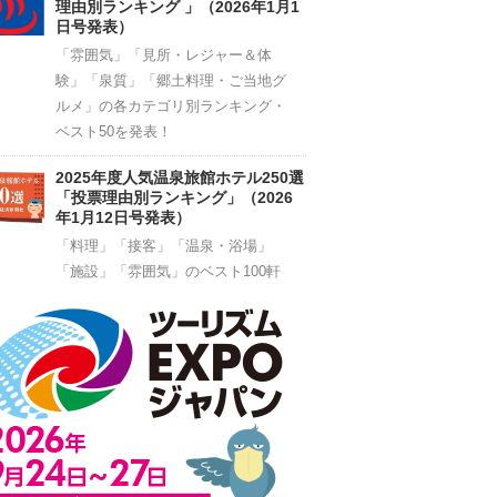
理由別ランキング 」（2026年1月1
日号発表）
「雰囲気」「見所・レジャー＆体
験」「泉質」「郷土料理・ご当地グ
ルメ」の各カテゴリ別ランキング・
ベスト50を発表！
2025年度人気温泉旅館ホテル250選
「投票理由別ランキング」（2026
年1月12日号発表）
「料理」「接客」「温泉・浴場」
「施設」「雰囲気」のベスト100軒