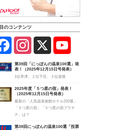
目のコンテンツ
Facebook
Instagram
X
YouTube
Channel
第39回「にっぽんの温泉100選」発
表！（2025年12月15日号発表）
1位草津、２位下呂、３位道後
2025年度「５つ星の宿」発表！
（2025年12月15日号発表）
最新の「人気温泉旅館ホテル250選」
「５つ星の宿」「５つ星の宿プラチ
ナ」は？
第39回にっぽんの温泉100選「投票