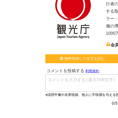
行者
する
ラー
備の導
100
会
無料登録して全文を読む