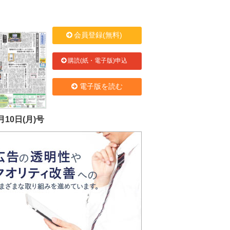
会員登録(無料)
購読(紙・電子版)申込
電子版を読む
月10日(月)号