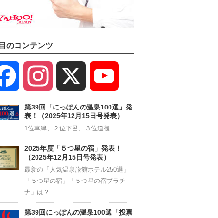
目のコンテンツ
Facebook
Instagram
X
YouTube
Channel
第39回「にっぽんの温泉100選」発
表！（2025年12月15日号発表）
1位草津、２位下呂、３位道後
2025年度「５つ星の宿」発表！
（2025年12月15日号発表）
最新の「人気温泉旅館ホテル250選」
「５つ星の宿」「５つ星の宿プラチ
ナ」は？
第39回にっぽんの温泉100選「投票