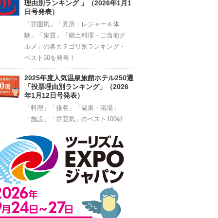
理由別ランキング 」（2026年1月1
日号発表）
「雰囲気」「見所・レジャー＆体
験」「泉質」「郷土料理・ご当地グ
ルメ」の各カテゴリ別ランキング・
ベスト50を発表！
2025年度人気温泉旅館ホテル250選
「投票理由別ランキング」（2026
年1月12日号発表）
「料理」「接客」「温泉・浴場」
「施設」「雰囲気」のベスト100軒