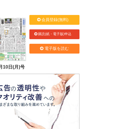
会員登録(無料)
購読(紙・電子版)申込
電子版を読む
月10日(月)号