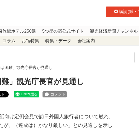
購読(紙・
泉旅館ホテル250選
5つ星の宿公式サイト
観光経済新聞チャンネル
コラム
お宿特集
特集・データ
会社案内
成は困難」観光庁長官が見通し
困難」観光庁長官が見通し
スト
紙向け定例会見で訪日外国人旅行者について触れ、
ていたが、（達成は）かなり厳しい」との見通しを示し