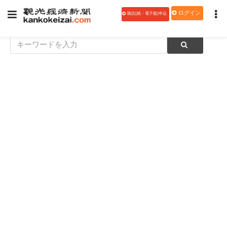
ログイン
購読(紙・電子版)申込